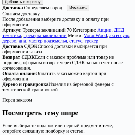
Добавить в корзину
Трекер
Доставка
Определяем город...
Изменить
ДнД
Считаем доставку...
«Мастер
После добавления выберите доставку и оплату при
подземелья»
оформлении.
—
Артикул:
Трекеры заклинаний 70
Категории:
Акции
,
ДНД
дерево
тематика
,
Трекеры заклинаний
Метки:
VoronWood
,
аксессуар
,
дерево
,
днд
,
мастер подземелья
,
статус
,
трекер
Доставка СДЭК
Способ доставки выбирается при
оформлении заказа.
Возврат СДЭК
Если с заказом проблема или товар не
подошел, оформим возврат через СДЭК за наш счет после
согласования.
Оплата онлайн
Оплатить заказ можно картой при
оформлении.
Дерево и гравировка
Изделия из березовой фанеры с
тематической гравировкой.
Перед заказом
Посмотреть тему шире
Если выбираете подарок или первый предмет в теме,
откройте связанную подборку и статьи.