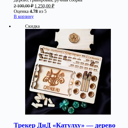
Первоначальная
Текущая
2 100,00
₽
1 250,00
₽
цена
цена:
Оценка
4.78
из 5
составляла
1
В корзину
2
250,00 ₽.
Скидка
100,00 ₽.
Трекер ДнД «Катулху» — дерево