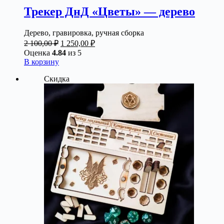
Трекер ДнД «Цветы» — дерево
Дерево, гравировка, ручная сборка
Первоначальная
Текущая
2 100,00
₽
1 250,00
₽
цена
цена:
Оценка
4.84
из 5
составляла
1
В корзину
2
250,00 ₽.
Скидка
100,00 ₽.