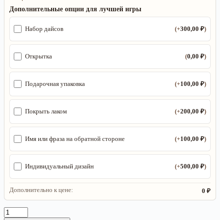
Дополнительные опции для лучшей игры
300,00
₽
Набор дайсов
(+
)
0,00
₽
Открытка
(
)
100,00
₽
Подарочная упаковка
(+
)
200,00
₽
Покрыть лаком
(+
)
100,00
₽
Имя или фраза на обратной стороне
(+
)
500,00
₽
Индивидуальный дизайн
(+
)
Дополнительно к цене:
0 ₽
Количество
товара