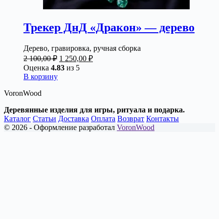
Трекер ДнД «Дракон» — дерево
Дерево, гравировка, ручная сборка
Первоначальная
Текущая
2 100,00
₽
1 250,00
₽
цена
цена:
Оценка
4.83
из 5
составляла
1
В корзину
2
250,00 ₽.
VoronWood
100,00 ₽.
Деревянные изделия для игры, ритуала и подарка.
Каталог
Статьи
Доставка
Оплата
Возврат
Контакты
© 2026 - Оформление разработал
VoronWood