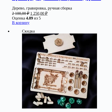
Дерево, гравировка, ручная сборка
Первоначальная
Текущая
2 100,00
₽
1 250,00
₽
цена
цена:
Оценка
4.89
из 5
составляла
1
В корзину
2
250,00 ₽.
Скидка
100,00 ₽.