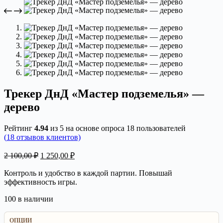
Трекер ДнД «Мастер подземелья» —
дерево
Рейтинг
4.94
из 5 на основе опроса
18
пользователей
(
18
отзывов клиентов)
Первоначальная
Текущая
2 100,00
₽
1 250,00
₽
цена
цена:
составляла
1
Контроль и удобство в каждой партии. Повышай
2
эффективность игры.
250,00 ₽.
100,00 ₽.
100 в наличии
ОПЦИИ