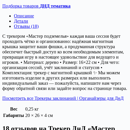
Подборка товаров
ДНД тематика
Описание
Детали
Отзывы (18)
С трекером «Мастер подземелья» каждая ваша сессия будет
проходить чётко и организованно: надёжная магнитная
крышка защитит ваши фишки, а продуманная структура
обеспечит быстрый доступ ко всем необходимым элементам,
превращая игру в настоящее удовольствие для ведущего и
игроков. • Материал: дерево • Размер: 16×22 см • Для чего:
организация сессий, учёт заклинаний и статусов •
Комплектация: трекер с магнитной крышкой ✨ Мы можем
изготовить изделие в других размерах или выполнить
индивидуальный заказ — пожалуйста, напишите нам через
форму обратной связи или задайте вопрос на странице товара.
Посмотреть все Трекеры заклинаний | Органайзеры для ДнД
Вес
0,25 кг
Габариты
20 × 26 × 4 см
18 отзывов на
Трекер ДнД «Мастер