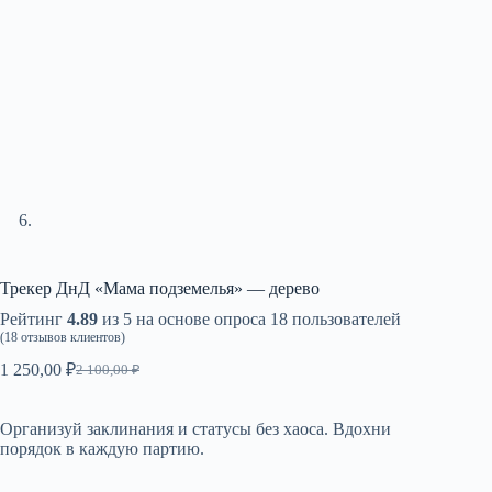
Трекер ДнД «Мама подземелья» — дерево
Рейтинг
4.89
из 5 на основе опроса
18
пользователей
(
18
отзывов клиентов)
1 250,00
₽
2 100,00
₽
Первоначальная
Текущая
цена
цена:
составляла
1
Организуй заклинания и статусы без хаоса. Вдохни
2
250,00 ₽.
порядок в каждую партию.
100,00 ₽.