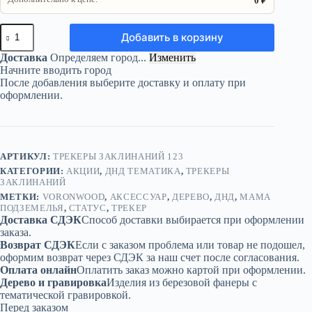
0 ₽
Количество
Добавить в корзину
товара
Трекер
Доставка
Определяем город...
Изменить
ДнД
Начните вводить город
«Мама
После добавления выберите доставку и оплату при
подземелья»
оформлении.
—
дерево
АРТИКУЛ:
ТРЕКЕРЫ ЗАКЛИНАНИЙ 123
КАТЕГОРИИ:
АКЦИИ
,
ДНД ТЕМАТИКА
,
ТРЕКЕРЫ
ЗАКЛИНАНИЙ
МЕТКИ:
VORONWOOD
,
АКСЕССУАР
,
ДЕРЕВО
,
ДНД
,
МАМА
ПОДЗЕМЕЛЬЯ
,
СТАТУС
,
ТРЕКЕР
Доставка СДЭК
Способ доставки выбирается при оформлении
заказа.
Возврат СДЭК
Если с заказом проблема или товар не подошел,
оформим возврат через СДЭК за наш счет после согласования.
Оплата онлайн
Оплатить заказ можно картой при оформлении.
Дерево и гравировка
Изделия из березовой фанеры с
тематической гравировкой.
Перед заказом