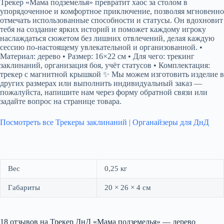
Трекер «Мама подземелья» превратит хаос за столом в
упорядоченное и комфортное приключение, позволяя мгновенно
отмечать использованные способности и статусы. Он вдохновит
тебя на создание ярких историй и поможет каждому игроку
наслаждаться сюжетом без лишних отвлечений, делая каждую
сессию по-настоящему увлекательной и организованной. •
Материал: дерево • Размер: 16×22 см • Для чего: трекинг
заклинаний, организация боя, учёт статусов • Комплектация:
трекер с магнитной крышкой ✨ Мы можем изготовить изделие в
других размерах или выполнить индивидуальный заказ —
пожалуйста, напишите нам через форму обратной связи или
задайте вопрос на странице товара.
Посмотреть все Трекеры заклинаний | Органайзеры для ДнД
Вес
0,25 кг
Габариты
20 × 26 × 4 см
18 отзывов на
Трекер ДнД «Мама подземелья» — дерево