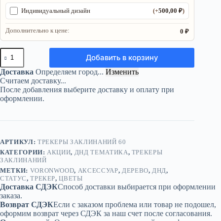
500,00
₽
Индивидуальный дизайн
(+
)
Дополнительно к цене:
0 ₽
Количество
Добавить в корзину
товара
Трекер
Доставка
Определяем город...
Изменить
ДнД
Считаем доставку...
«Цветы»
После добавления выберите доставку и оплату при
—
оформлении.
дерево
АРТИКУЛ:
ТРЕКЕРЫ ЗАКЛИНАНИЙ 60
КАТЕГОРИИ:
АКЦИИ
,
ДНД ТЕМАТИКА
,
ТРЕКЕРЫ
ЗАКЛИНАНИЙ
МЕТКИ:
VORONWOOD
,
АКСЕССУАР
,
ДЕРЕВО
,
ДНД
,
СТАТУС
,
ТРЕКЕР
,
ЦВЕТЫ
Доставка СДЭК
Способ доставки выбирается при оформлении
заказа.
Возврат СДЭК
Если с заказом проблема или товар не подошел,
оформим возврат через СДЭК за наш счет после согласования.