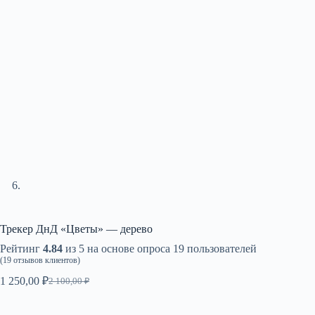
Трекер ДнД «Цветы» — дерево
Рейтинг
4.84
из 5 на основе опроса
19
пользователей
(
19
отзывов клиентов)
1 250,00
₽
2 100,00
₽
Первоначальная
Текущая
цена
цена:
составляла
1