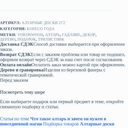
доска
АРТИКУЛ:
АЛТАРНЫЕ ДОСКИ 272
КАТЕГОРИЯ:
КОЛЕСО ГОДА
МЕТКИ:
VORONWOOD
,
АЛТАРЬ
,
ГАДАНИЕ
,
ДЕКОР
,
ДЕРЕВО
,
ПОДАРОК
,
ТРИЛИСТНИК
Доставка СДЭК
Способ доставки выбирается при оформлении
заказа.
Возврат СДЭК
Если с заказом проблема или товар не подошел,
оформим возврат через СДЭК за наш счет после согласования.
Оплата онлайн
Оплатить заказ можно картой при оформлении.
Дерево и гравировка
Изделия из березовой фанеры с
тематической гравировкой.
Перед заказом
Посмотреть тему шире
Если выбираете подарок или первый предмет в теме, откройте
связанную подборку и статьи.
Статья по теме
Что такое алтарь и зачем он нужен в
повседневной магии
Подборка товаров
Алтарные доски