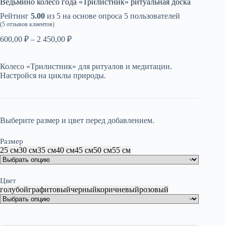
Ведьмино колесо года «Трилистник» ритуальная доска
Рейтинг
5.00
из 5 на основе опроса
5
пользователей
(
5
отзывов клиентов)
Диапазон
600,00
₽
–
2 450,00
₽
цен:
600,00 ₽
Колесо «Трилистник» для ритуалов и медитации.
–
Настройся на циклы природы.
2
450,00 ₽
Выберите размер и цвет перед добавлением.
Размер
25 см
30 см
35 см
40 см
45 см
50 см
55 см
Цвет
голубой
графитовый
черный
коричневый
розовый