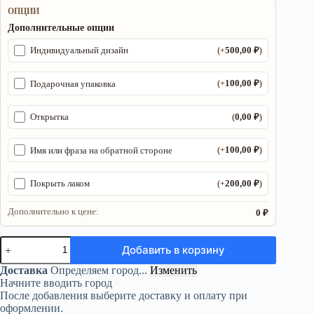
ОПЦИИ
Дополнительные опции
500,00
₽
Индивидуальный дизайн
(+
)
100,00
₽
Подарочная упаковка
(+
)
0,00
₽
Открытка
(
)
100,00
₽
Имя или фраза на обратной стороне
(+
)
200,00
₽
Покрыть лаком
(+
)
Дополнительно к цене:
0 ₽
Количество
Добавить в корзину
товара
Ведьмино
Доставка
Определяем город...
Изменить
колесо
Начните вводить город
года
После добавления выберите доставку и оплату при
«Трилистник»
оформлении.
ритуальная