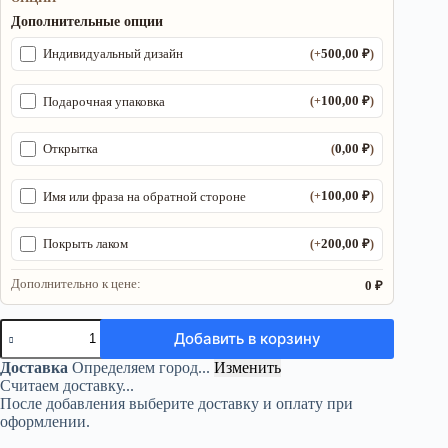
Дополнительные опции
500,00
₽
Индивидуальный дизайн
(+
)
100,00
₽
Подарочная упаковка
(+
)
0,00
₽
Открытка
(
)
100,00
₽
Имя или фраза на обратной стороне
(+
)
200,00
₽
Покрыть лаком
(+
)
Дополнительно к цене:
0 ₽
Количество
Добавить в корзину
товара
Инь
Доставка
Определяем город...
Изменить
Ян
Считаем доставку...
с
После добавления выберите доставку и оплату при
магическими
оформлении.
символами