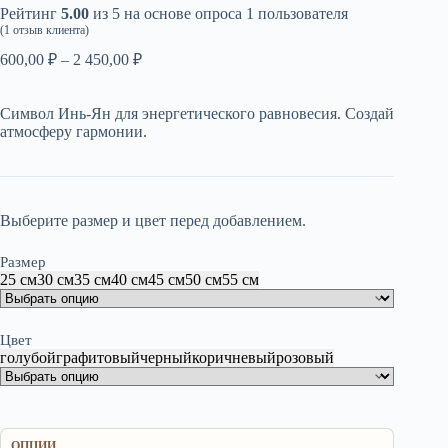
Рейтинг
5.00
из 5 на основе опроса
1
пользователя
(
1
отзыв клиента)
Диапазон
600,00
₽
–
2 450,00
₽
цен:
600,00 ₽
Символ Инь-Ян для энергетического равновесия. Создай
–
атмосферу гармонии.
2
450,00 ₽
Выберите размер и цвет перед добавлением.
Размер
25 см
30 см
35 см
40 см
45 см
50 см
55 см
Цвет
голубой
графитовый
черный
коричневый
розовый
ОПЦИИ