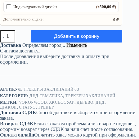
500,00
₽
Индивидуальный дизайн
(+
)
Дополнительно к цене:
0 ₽
Количество
Добавить в корзину
товара
Трекер
Доставка
Определяем город...
Изменить
ДнД
Считаем доставку...
«Дракон»
После добавления выберите доставку и оплату при
—
оформлении.
дерево
АРТИКУЛ:
ТРЕКЕРЫ ЗАКЛИНАНИЙ 63
КАТЕГОРИИ:
ДНД ТЕМАТИКА
,
ТРЕКЕРЫ ЗАКЛИНАНИЙ
МЕТКИ:
VORONWOOD
,
АКСЕССУАР
,
ДЕРЕВО
,
ДНД
,
ДРАКОН
,
СТАТУС
,
ТРЕКЕР
Доставка СДЭК
Способ доставки выбирается при оформлении
заказа.
Возврат СДЭК
Если с заказом проблема или товар не подошел,
оформим возврат через СДЭК за наш счет после согласования.
Оплата онлайн
Оплатить заказ можно картой при оформлении.