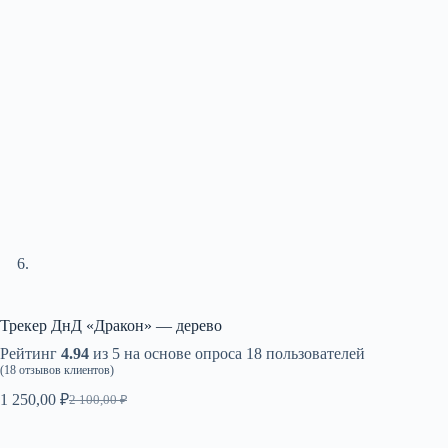
Трекер ДнД «Дракон» — дерево
Рейтинг
4.94
из 5 на основе опроса
18
пользователей
(
18
отзывов клиентов)
1 250,00
₽
2 100,00
₽
Первоначальная
Текущая
цена
цена:
составляла
1