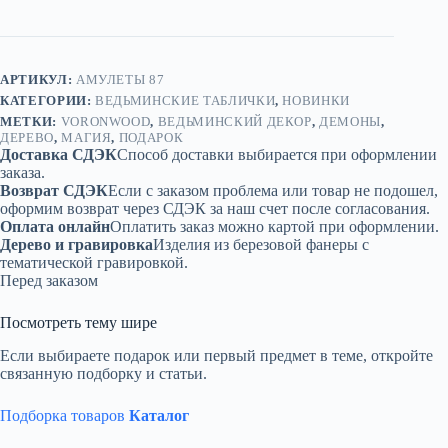
дерево
АРТИКУЛ:
АМУЛЕТЫ 87
КАТЕГОРИИ:
ВЕДЬМИНСКИЕ ТАБЛИЧКИ
,
НОВИНКИ
МЕТКИ:
VORONWOOD
,
ВЕДЬМИНСКИЙ ДЕКОР
,
ДЕМОНЫ
,
ДЕРЕВО
,
МАГИЯ
,
ПОДАРОК
Доставка СДЭК
Способ доставки выбирается при оформлении
заказа.
Возврат СДЭК
Если с заказом проблема или товар не подошел,
оформим возврат через СДЭК за наш счет после согласования.
Оплата онлайн
Оплатить заказ можно картой при оформлении.
Дерево и гравировка
Изделия из березовой фанеры с
тематической гравировкой.
Перед заказом
Посмотреть тему шире
Если выбираете подарок или первый предмет в теме, откройте
связанную подборку и статьи.
Подборка товаров
Каталог