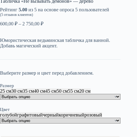
Табличка «Не вызывать демонов» — дерево
Рейтинг
5.00
из 5 на основе опроса
5
пользователей
(
5
отзывов клиентов)
Диапазон
600,00
₽
–
2 750,00
₽
цен:
600,00 ₽
Юмористическая ведьминская табличка для ванной.
–
Добавь магический акцент.
2
750,00 ₽
Выберите размер и цвет перед добавлением.
Размер
25 см
30 см
35 см
40 см
45 см
50 см
55 см
20 см
Цвет
голубой
графитовый
черный
коричневый
розовый