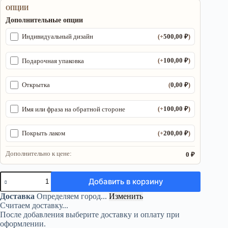
ОПЦИИ
Дополнительные опции
500,00
₽
Индивидуальный дизайн
(+
)
100,00
₽
Подарочная упаковка
(+
)
0,00
₽
Открытка
(
)
100,00
₽
Имя или фраза на обратной стороне
(+
)
200,00
₽
Покрыть лаком
(+
)
Дополнительно к цене:
0 ₽
Количество
Добавить в корзину
товара
Табличка
Доставка
Определяем город...
Изменить
«Не
Считаем доставку...
вызывать
После добавления выберите доставку и оплату при
демонов»
оформлении.
—