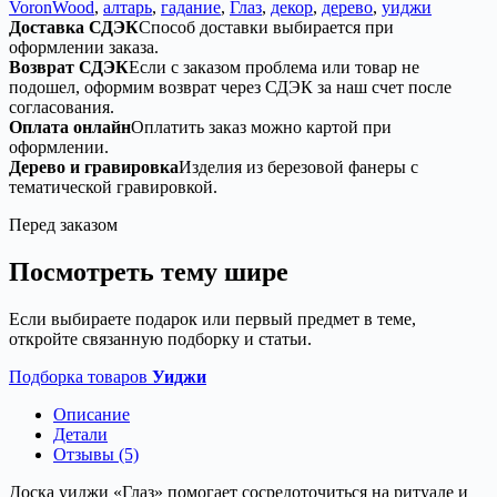
VoronWood
,
алтарь
,
гадание
,
Глаз
,
декор
,
дерево
,
уиджи
Доставка СДЭК
Способ доставки выбирается при
оформлении заказа.
Возврат СДЭК
Если с заказом проблема или товар не
подошел, оформим возврат через СДЭК за наш счет после
согласования.
Оплата онлайн
Оплатить заказ можно картой при
оформлении.
Дерево и гравировка
Изделия из березовой фанеры с
тематической гравировкой.
Перед заказом
Посмотреть тему шире
Если выбираете подарок или первый предмет в теме,
откройте связанную подборку и статьи.
Подборка товаров
Уиджи
Описание
Детали
Отзывы (5)
Доска уиджи «Глаз» помогает сосредоточиться на ритуале и