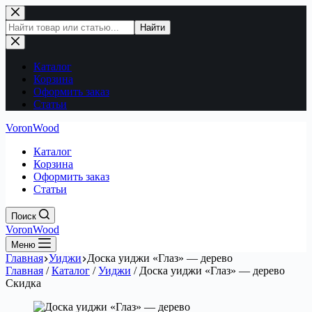
Перейти
к
Поиск
Найти
сути
по
сайту
Каталог
Корзина
Оформить заказ
Статьи
VoronWood
Каталог
Корзина
Оформить заказ
Статьи
Поиск
VoronWood
Меню
Главная
Уиджи
Доска уиджи «Глаз» — дерево
Главная
/
Каталог
/
Уиджи
/
Доска уиджи «Глаз» — дерево
Скидка