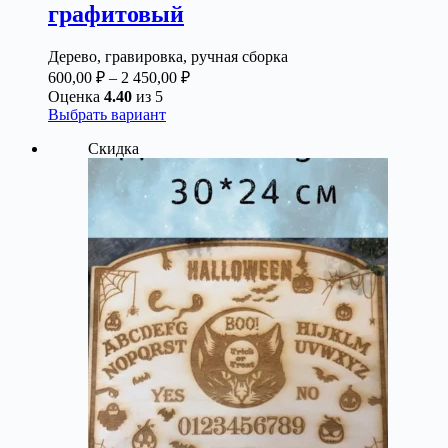
графитовый
Дерево, гравировка, ручная сборка
Диапазон
600,00
₽
–
2 450,00
₽
цен:
Оценка
4.40
из 5
600,00 ₽
Этот
Выбрать вариант
товар
–
Скидка
имеет
2
несколько
450,00 ₽
вариаций.
Опции
можно
выбрать
на
странице
товара.