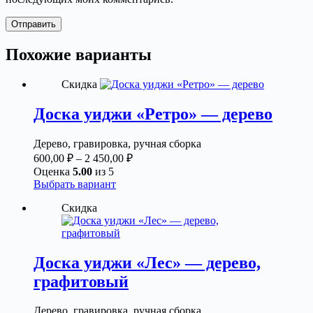
Отправить
Похожие варианты
Скидка
Доска уиджи «Ретро» — дерево
Дерево, гравировка, ручная сборка
Диапазон
600,00
₽
–
2 450,00
₽
цен:
Оценка
5.00
из 5
600,00 ₽
Этот
Выбрать вариант
товар
–
Скидка
имеет
2
несколько
450,00 ₽
вариаций.
Опции
можно
Доска уиджи «Лес» — дерево,
выбрать
графитовый
на
странице
товара.
Дерево, гравировка, ручная сборка