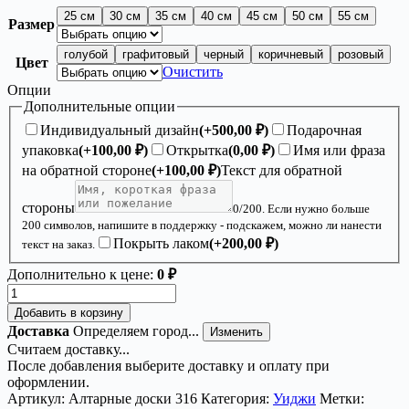
450,00 ₽
25 см
30 см
35 см
40 см
45 см
50 см
55 см
Размер
голубой
графитовый
черный
коричневый
розовый
Цвет
Очистить
Опции
Дополнительные опции
Индивидуальный дизайн
(+
500,00
₽
)
Подарочная
упаковка
(+
100,00
₽
)
Открытка
(
0,00
₽
)
Имя или фраза
на обратной стороне
(+
100,00
₽
)
Текст для обратной
стороны
0
/200. Если нужно больше
200 символов, напишите в поддержку - подскажем, можно ли нанести
Покрыть лаком
(+
200,00
₽
)
текст на заказ.
Дополнительно к цене:
0 ₽
Количество
товара
Добавить в корзину
Доска
Доставка
Определяем город...
Изменить
уиджи
Считаем доставку...
«Глаз»
После добавления выберите доставку и оплату при
—
оформлении.
дерево
Артикул:
Алтарные доски 316
Категория:
Уиджи
Метки: