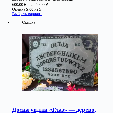
Диапазон
600,00
₽
–
2 450,00
₽
цен:
Оценка
5.00
из 5
600,00 ₽
Этот
Выбрать вариант
товар
–
Скидка
имеет
2
несколько
450,00 ₽
вариаций.
Опции
можно
выбрать
на
странице
товара.
Доска уиджи «Глаз» — дерево,