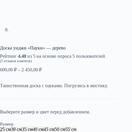
Доска уиджи «Пауки» — дерево
Рейтинг
4.40
из 5 на основе опроса
5
пользователей
(
5
отзывов клиентов)
Диапазон
600,00
₽
–
2 450,00
₽
цен:
600,00 ₽
Таинственная доска с пауками. Погрузись в мистику.
–
2
450,00 ₽
Выберите размер и цвет перед добавлением.
Размер
25 см
30 см
35 см
40 см
45 см
50 см
55 см