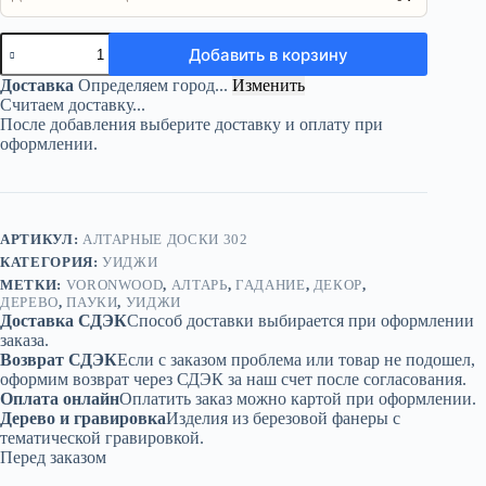
Количество
Добавить в корзину
товара
Доска
Доставка
Определяем город...
Изменить
уиджи
Считаем доставку...
«Пауки»
После добавления выберите доставку и оплату при
—
оформлении.
дерево
АРТИКУЛ:
АЛТАРНЫЕ ДОСКИ 302
КАТЕГОРИЯ:
УИДЖИ
МЕТКИ:
VORONWOOD
,
АЛТАРЬ
,
ГАДАНИЕ
,
ДЕКОР
,
ДЕРЕВО
,
ПАУКИ
,
УИДЖИ
Доставка СДЭК
Способ доставки выбирается при оформлении
заказа.
Возврат СДЭК
Если с заказом проблема или товар не подошел,
оформим возврат через СДЭК за наш счет после согласования.
Оплата онлайн
Оплатить заказ можно картой при оформлении.
Дерево и гравировка
Изделия из березовой фанеры с
тематической гравировкой.
Перед заказом