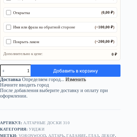
0,00
₽
Открытка
(
)
100,00
₽
Имя или фраза на обратной стороне
(+
)
200,00
₽
Покрыть лаком
(+
)
Дополнительно к цене:
0 ₽
Количество
Добавить в корзину
товара
Круглая
Доставка
Определяем город...
Изменить
доска
Начните вводить город
уиджи
После добавления выберите доставку и оплату при
«Глаз»
оформлении.
—
дерево
АРТИКУЛ:
АЛТАРНЫЕ ДОСКИ 310
КАТЕГОРИЯ:
УИДЖИ
МЕТКИ:
VORONWOOD
,
АЛТАРЬ
,
ГАДАНИЕ
,
ГЛАЗ
,
ДЕКОР
,