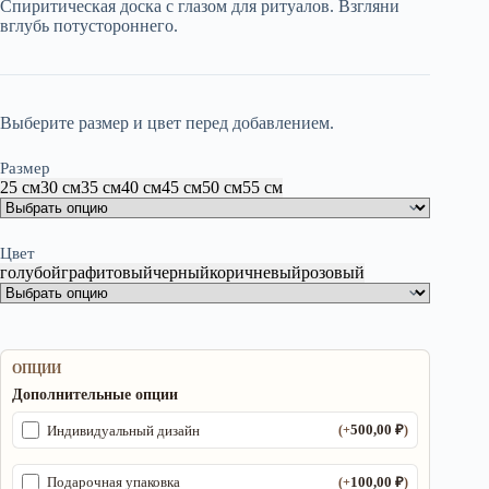
Спиритическая доска с глазом для ритуалов. Взгляни
–
вглубь потустороннего.
2
450,00 ₽
Выберите размер и цвет перед добавлением.
Размер
25 см
30 см
35 см
40 см
45 см
50 см
55 см
Цвет
голубой
графитовый
черный
коричневый
розовый
ОПЦИИ
Дополнительные опции
500,00
₽
Индивидуальный дизайн
(+
)
100,00
₽
Подарочная упаковка
(+
)