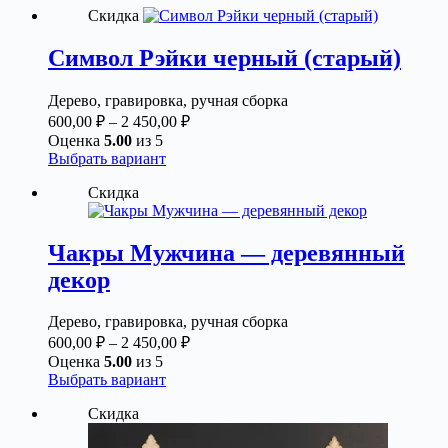
Скидка
Символ Рэйки черный (старый)
Дерево, гравировка, ручная сборка
Диапазон
600,00
₽
–
2 450,00
₽
цен:
Оценка
5.00
из 5
600,00 ₽
Этот
Выбрать вариант
товар
–
Скидка
имеет
2
несколько
450,00 ₽
вариаций.
Опции
Чакры Мужчина — деревянный
можно
декор
выбрать
на
странице
Дерево, гравировка, ручная сборка
товара.
Диапазон
600,00
₽
–
2 450,00
₽
цен:
Оценка
5.00
из 5
600,00 ₽
Этот
Выбрать вариант
товар
–
Скидка
имеет
2
несколько
450,00 ₽