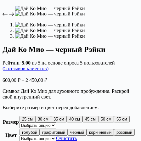
Дай Ко Мио — черный Рэйки
Рейтинг
5.00
из 5 на основе опроса
5
пользователей
(
5
отзывов клиентов)
Диапазон
600,00
₽
–
2 450,00
₽
цен:
Символ Дай Ко Мио для духовного пробуждения. Раскрой
600,00 ₽
свой внутренний свет.
–
2
Выберите размер и цвет перед добавлением.
450,00 ₽
25 см
30 см
35 см
40 см
45 см
50 см
55 см
Размер
голубой
графитовый
черный
коричневый
розовый
Цвет
Очистить