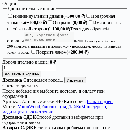
Опции
Дополнительные опции
Индивидуальный дизайн
(+
500,00
₽
)
Подарочная
упаковка
(+
100,00
₽
)
Открытка
(
0,00
₽
)
Имя или фраза
на обратной стороне
(+
100,00
₽
)
Текст для обратной
стороны
0
/200. Если нужно больше
200 символов, напишите в поддержку - подскажем, можно ли нанести
Покрыть лаком
(+
200,00
₽
)
текст на заказ.
Дополнительно к цене:
0 ₽
Количество
товара
Добавить в корзину
Дай
Доставка
Определяем город...
Изменить
Ко
Считаем доставку...
Мио
После добавления выберите доставку и оплату при
—
оформлении.
черный
Артикул:
Алтарные доски 440
Категория:
Рэйки и дзен
Рэйки
Метки:
VoronWood
,
биолокация
,
ДайКоМио
,
дерево
,
медитация
,
просветление
Доставка СДЭК
Способ доставки выбирается при
оформлении заказа.
Возврат СДЭК
Если с заказом проблема или товар не