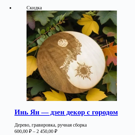
товар
–
Скидка
имеет
2
несколько
450,00 ₽
вариаций.
Опции
можно
выбрать
на
странице
товара.
Инь Ян — дзен декор с городом
Дерево, гравировка, ручная сборка
Диапазон
600,00
₽
–
2 450,00
₽