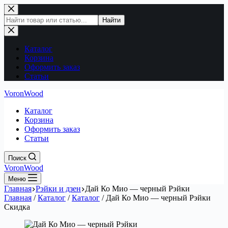
Перейти
к
Поиск
Найти
сути
по
сайту
Каталог
Корзина
Оформить заказ
Статьи
VoronWood
Каталог
Корзина
Оформить заказ
Статьи
Поиск
VoronWood
Меню
Главная
Рэйки и дзен
Дай Ко Мио — черный Рэйки
Главная
/
Каталог
/
Каталог
/
Дай Ко Мио — черный Рэйки
Скидка