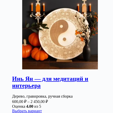
вариаций.
Опции
можно
выбрать
на
странице
товара.
Инь Ян — для медитаций и
интерьера
Дерево, гравировка, ручная сборка
Диапазон
600,00
₽
–
2 450,00
₽
цен:
Оценка
4.00
из 5
600,00 ₽
Этот
Выбрать вариант