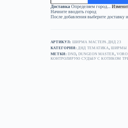
«Я
Доставка
Определяем город...
Измени
контролирую
Начните вводить город
судьбу
После добавления выберите доставку 
с
котиком
три
ст»
—
АРТИКУЛ:
ШИРМА МАСТЕРА ДНД 23
дерево
КАТЕГОРИИ:
ДНД ТЕМАТИКА
,
ШИРМЫ 
—
3
МЕТКИ:
DND
,
DUNGEON MASTER
,
VORO
секции
КОНТРОЛИРУЮ СУДЬБУ С КОТИКОМ ТР