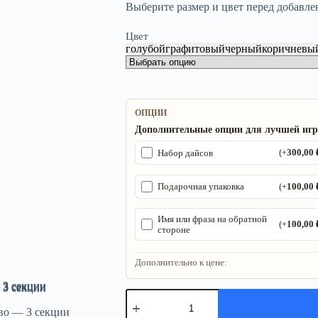
Выберите размер и цвет перед добавле
Цвет
голубой
графитовый
черный
коричневы
ОПЦИИ
Дополнительные опции для лучшей иг
300,00
Набор дайсов
(+
100,00
Подарочная упаковка
(+
Имя или фраза на обратной
100,00
(+
стороне
Дополнительно к цене:
Количество
товара
Ширма