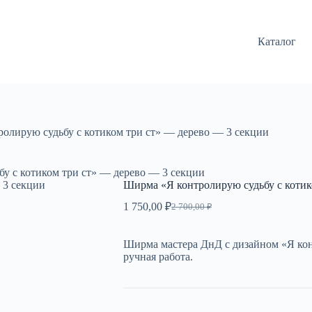
Каталог
олирую судьбу с котиком три ст» — дерево — 3 секции
у с котиком три ст» — дерево — 3 секции
Ширма «Я контролирую судьбу с котик
1 750,00
₽
2 700,00
₽
Первоначальная
Текущая
цена
цена:
составляла
1
Ширма мастера ДнД с дизайном «Я конт
2
750,00 ₽.
ручная работа.
700,00 ₽.