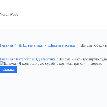
Перейти
к
сути
VoronWood
Главная
ДНД тематика
Ширмы мастера
Ширма «Я контр
Главная
/
Каталог
/
ДНД тематика
/
Ширма «Я контролирую судьб
Скидка