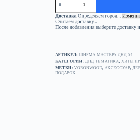
товара
Ширма
«Остерегайтесь»
Доставка
Определяем город...
Измени
—
Считаем доставку...
дерево
После добавления выберите доставку 
—
5
секций
АРТИКУЛ:
ШИРМА МАСТЕРА ДНД 54
КАТЕГОРИИ:
ДНД ТЕМАТИКА
,
ХИТЫ П
МЕТКИ:
VORONWOOD
,
АКСЕССУАР
,
ДЕ
ПОДАРОК