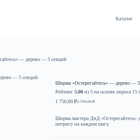
Каталог
айтесь» — дерево — 5 секций
ерево — 5 секций
Ширма «Остерегайтесь» — дерево — 5
Рейтинг
5.00
из 5 на основе опроса
15
п
1 750,00
₽
2 700,00
₽
Первоначальная
Текущая
цена
цена:
составляла
1
Ширма мастера ДнД «Остерегайтесь» 
2
750,00 ₽.
интригу на каждом шагу.
700,00 ₽.