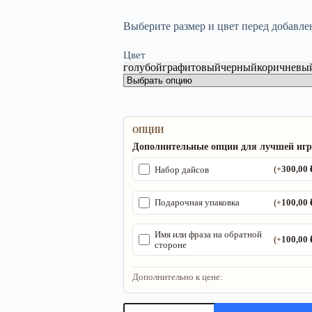
Выберите размер и цвет перед добавле
Цвет
голубой
графитовый
черный
коричневы
ОПЦИИ
Дополнительные опции для лучшей иг
300,00
Набор дайсов
(+
100,00
Подарочная упаковка
(+
Имя или фраза на обратной
100,00
(+
стороне
Дополнительно к цене:
Количество