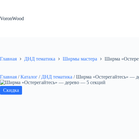
Перейти
к
сути
VoronWood
Главная
ДНД тематика
Ширмы мастера
Ширма «Остерег
Главная
/
Каталог
/
ДНД тематика
/
Ширма «Остерегайтесь» — д
Скидка