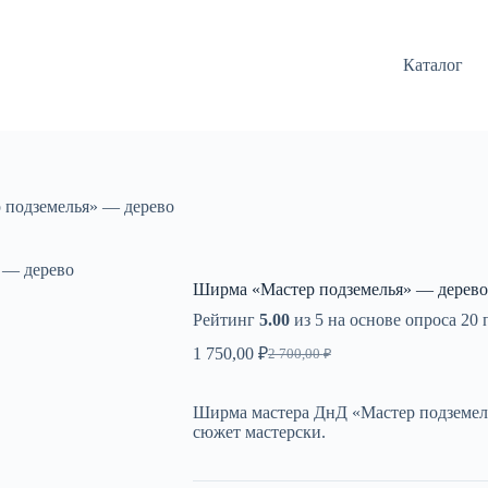
Каталог
 подземелья» — дерево
 — дерево
Ширма «Мастер подземелья» — дерево
Рейтинг
5.00
из 5 на основе опроса
20
п
1 750,00
₽
2 700,00
₽
Первоначальная
Текущая
цена
цена:
составляла
1
Ширма мастера ДнД «Мастер подземел
2
750,00 ₽.
сюжет мастерски.
700,00 ₽.