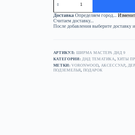
товара
Ширма
«Мастер
Доставка
Определяем город...
Измени
подземелья»
Считаем доставку...
—
После добавления выберите доставку 
дерево
АРТИКУЛ:
ШИРМА МАСТЕРА ДНД 9
КАТЕГОРИИ:
ДНД ТЕМАТИКА
,
ХИТЫ П
МЕТКИ:
VORONWOOD
,
АКСЕССУАР
,
ДЕ
ПОДЗЕМЕЛЬЯ
,
ПОДАРОК