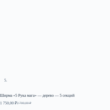
Ширма «5 Рука мага» — дерево — 5 секций
1 750,00
₽
2 700,00
₽
Первоначальная
Текущая
цена
цена: