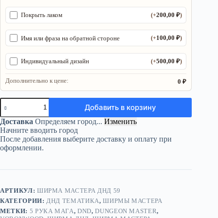
200,00
₽
Покрыть лаком
(+
)
100,00
₽
Имя или фраза на обратной стороне
(+
)
500,00
₽
Индивидуальный дизайн
(+
)
Дополнительно к цене:
0 ₽
Количество
Добавить в корзину
товара
Ширма
Доставка
Определяем город...
Изменить
«5
Начните вводить город
Рука
После добавления выберите доставку и оплату при
мага»
оформлении.
—
дерево
—
5
секций
АРТИКУЛ:
ШИРМА МАСТЕРА ДНД 59
КАТЕГОРИИ:
ДНД ТЕМАТИКА
,
ШИРМЫ МАСТЕРА
МЕТКИ:
5 РУКА МАГА
,
DND
,
DUNGEON MASTER
,