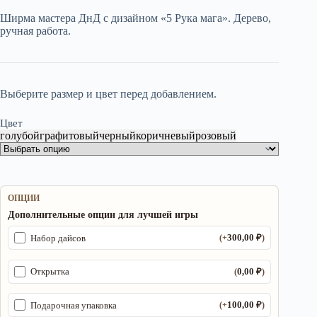
составляла
1
Ширма мастера ДнД с дизайном «5 Рука мага». Дерево,
2
750,00 ₽.
ручная работа.
700,00 ₽.
Выберите размер и цвет перед добавлением.
Цвет
голубой
графитовый
черный
коричневый
розовый
ОПЦИИ
Дополнительные опции для лучшей игры
300,00
₽
Набор дайсов
(+
)
0,00
₽
Открытка
(
)
100,00
₽
Подарочная упаковка
(+
)