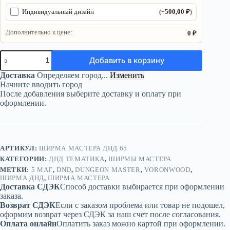
500,00
₽
Индивидуальный дизайн
(+
)
Дополнительно к цене:
0 ₽
Количество
Добавить в корзину
товара
Ширма
Доставка
Определяем город...
Изменить
«5
Начните вводить город
Маг»
После добавления выберите доставку и оплату при
—
оформлении.
дерево
—
5
секций
АРТИКУЛ:
ШИРМА МАСТЕРА ДНД 65
КАТЕГОРИИ:
ДНД ТЕМАТИКА
,
ШИРМЫ МАСТЕРА
МЕТКИ:
5 МАГ
,
DND
,
DUNGEON MASTER
,
VORONWOOD
,
ШИРМА ДНД
,
ШИРМА МАСТЕРА
Доставка СДЭК
Способ доставки выбирается при оформлении
заказа.
Возврат СДЭК
Если с заказом проблема или товар не подошел,
оформим возврат через СДЭК за наш счет после согласования.
Оплата онлайн
Оплатить заказ можно картой при оформлении.