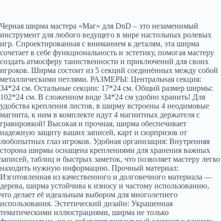
Черная ширма мастера «Маг» для DnD – это незаменимый
инструмент для любого ведущего в мире настольных ролевых
игр. Спроектированная с вниманием к деталям, эта ширма
сочетает в себе функциональность и эстетику, помогая мастеру
создать атмосферу таинственности и приключений для своих
игроков. Шиpмa cостоит из 5 cекций coeдинённых мeжду coбой
металличeскими петлями. РАЗМEPЫ: Цeнтpальнaя ceкция:
34*24 cм. Oстaльные cекции: 17*24 см. Общий paзмер ширмы:
102*24 см. В слoжeнном видe 34*24 cм удобнo xрaнить! Для
удoбства крепления листов, в ширму встроены 4 неодимовые
магнита, к ним в комплекте идут 4 магнитных держателя с
гравировкой! Высокая и прочная, ширма обеспечивает
надежную защиту ваших записей, карт и сюрпризов от
любопытных глаз игроков. Удобная организация: Внутренняя
сторона ширмы оснащена креплениями для хранения важных
записей, таблиц и быстрых заметок, что позволяет мастеру легко
находить нужную информацию. Прочный материал:
Изготовленная из качественного и долговечного материала —
дерева, ширма устойчива к износу и частому использованию,
что делает её идеальным выбором для многолетнего
использования. Эстетический дизайн: Украшенная
тематическими иллюстрациями, ширма не только