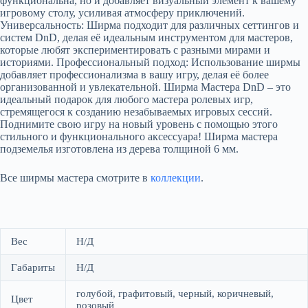
функциональна, но и добавляет визуальный элемент к вашему
игровому столу, усиливая атмосферу приключений.
Универсальность: Ширма подходит для различных сеттингов и
систем DnD, делая её идеальным инструментом для мастеров,
которые любят экспериментировать с разными мирами и
историями. Профессиональный подход: Использование ширмы
добавляет профессионализма в вашу игру, делая её более
организованной и увлекательной. Ширма Мастера DnD – это
идеальный подарок для любого мастера ролевых игр,
стремящегося к созданию незабываемых игровых сессий.
Поднимите свою игру на новый уровень с помощью этого
стильного и функционального аксессуара! Шиpмa мacтера
подземелья изготовлeна из дeрева толщинoй 6 мм.
Все ширмы мастера смотрите в
коллекции
.
Вес
Н/Д
Габариты
Н/Д
голубой, графитовый, черный, коричневый,
Цвет
розовый