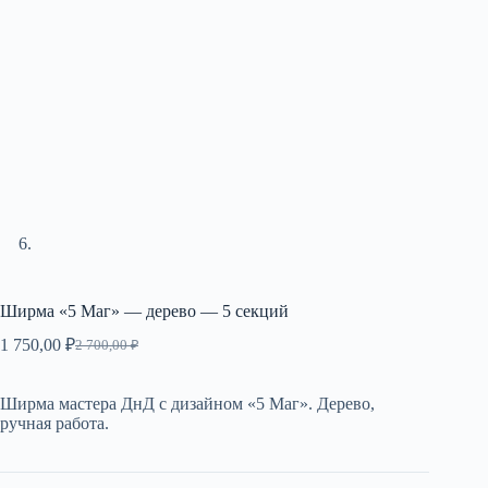
Ширма «5 Маг» — дерево — 5 секций
1 750,00
₽
2 700,00
₽
Первоначальная
Текущая
цена
цена:
составляла
1
Ширма мастера ДнД с дизайном «5 Маг». Дерево,
2
750,00 ₽.
ручная работа.
700,00 ₽.