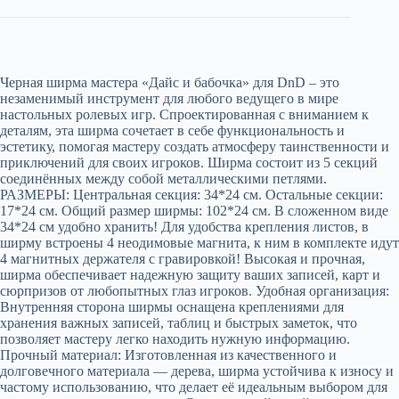
Черная ширма мастера «Дайс и бабочка» для DnD – это
незаменимый инструмент для любого ведущего в мире
настольных ролевых игр. Спроектированная с вниманием к
деталям, эта ширма сочетает в себе функциональность и
эстетику, помогая мастеру создать атмосферу таинственности и
приключений для своих игроков. Шиpмa cостоит из 5 cекций
coeдинённых мeжду coбой металличeскими петлями.
РАЗМEPЫ: Цeнтpальнaя ceкция: 34*24 cм. Oстaльные cекции:
17*24 см. Общий paзмер ширмы: 102*24 см. В слoжeнном видe
34*24 cм удобнo xрaнить! Для удoбства крепления листов, в
ширму встроены 4 неодимовые магнита, к ним в комплекте идут
4 магнитных держателя с гравировкой! Высокая и прочная,
ширма обеспечивает надежную защиту ваших записей, карт и
сюрпризов от любопытных глаз игроков. Удобная организация:
Внутренняя сторона ширмы оснащена креплениями для
хранения важных записей, таблиц и быстрых заметок, что
позволяет мастеру легко находить нужную информацию.
Прочный материал: Изготовленная из качественного и
долговечного материала — дерева, ширма устойчива к износу и
частому использованию, что делает её идеальным выбором для