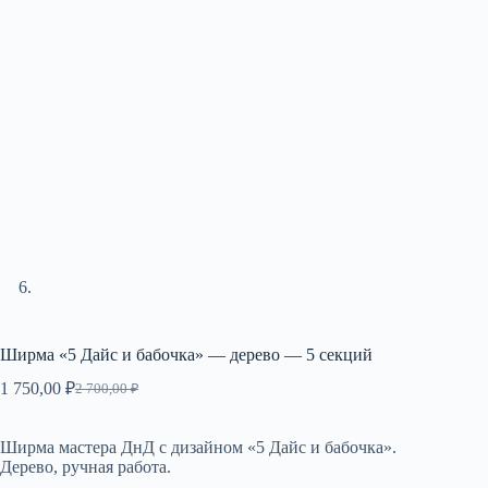
Ширма «5 Дайс и бабочка» — дерево — 5 секций
1 750,00
₽
2 700,00
₽
Первоначальная
Текущая
цена
цена:
составляла
1
Ширма мастера ДнД с дизайном «5 Дайс и бабочка».
2
750,00 ₽.
Дерево, ручная работа.
700,00 ₽.