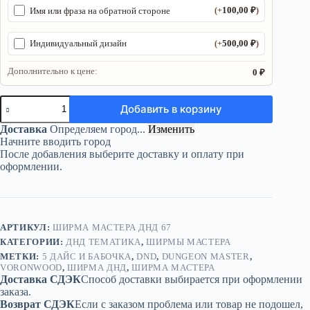
100,00
₽
Имя или фраза на обратной стороне
(+
)
500,00
₽
Индивидуальный дизайн
(+
)
Дополнительно к цене:
0 ₽
Количество
Добавить в корзину
товара
Ширма
Доставка
Определяем город...
Изменить
«5
Начните вводить город
Дайс
После добавления выберите доставку и оплату при
и
оформлении.
бабочка»
—
дерево
—
5
АРТИКУЛ:
ШИРМА МАСТЕРА ДНД 67
секций
КАТЕГОРИИ:
ДНД ТЕМАТИКА
,
ШИРМЫ МАСТЕРА
МЕТКИ:
5 ДАЙС И БАБОЧКА
,
DND
,
DUNGEON MASTER
,
VORONWOOD
,
ШИРМА ДНД
,
ШИРМА МАСТЕРА
Доставка СДЭК
Способ доставки выбирается при оформлении
заказа.
Возврат СДЭК
Если с заказом проблема или товар не подошел,