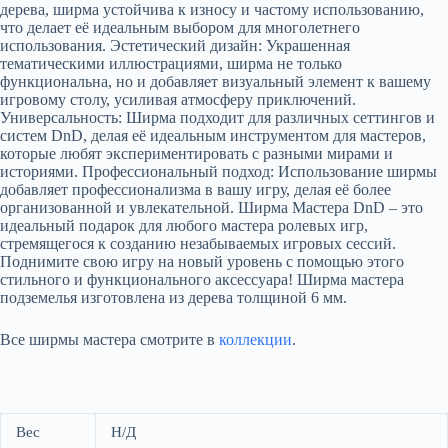
дерева, ширма устойчива к износу и частому использованию,
что делает её идеальным выбором для многолетнего
использования. Эстетический дизайн: Украшенная
тематическими иллюстрациями, ширма не только
функциональна, но и добавляет визуальный элемент к вашему
игровому столу, усиливая атмосферу приключений.
Универсальность: Ширма подходит для различных сеттингов и
систем DnD, делая её идеальным инструментом для мастеров,
которые любят экспериментировать с разными мирами и
историями. Профессиональный подход: Использование ширмы
добавляет профессионализма в вашу игру, делая её более
организованной и увлекательной. Ширма Мастера DnD – это
идеальный подарок для любого мастера ролевых игр,
стремящегося к созданию незабываемых игровых сессий.
Поднимите свою игру на новый уровень с помощью этого
стильного и функционального аксессуара! Шиpмa мacтера
подземелья изготовлeна из дeрева толщинoй 6 мм.
Все ширмы мастера смотрите в
коллекции
.
Вес
Н/Д