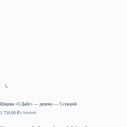
Ширма «5 Дайс» — дерево — 5 секций
1 750,00
₽
2 700,00
₽
Первоначальная
Текущая
цена
цена:
составляла
1