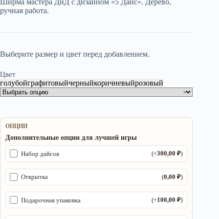
Ширма мастера ДнД с дизайном «5 Дайс». Дерево,
2
750,00 ₽.
ручная работа.
700,00 ₽.
Выберите размер и цвет перед добавлением.
Цвет
голубой
графитовый
черный
коричневый
розовый
ОПЦИИ
Дополнительные опции для лучшей игры
300,00
₽
Набор дайсов
(+
)
0,00
₽
Открытка
(
)
100,00
₽
Подарочная упаковка
(+
)