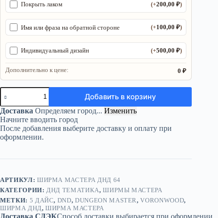
200,00
₽
Покрыть лаком
(+
)
100,00
₽
Имя или фраза на обратной стороне
(+
)
500,00
₽
Индивидуальный дизайн
(+
)
Дополнительно к цене:
0 ₽
Количество
Добавить в корзину
товара
Ширма
Доставка
Определяем город...
Изменить
«5
Начните вводить город
Дайс»
После добавления выберите доставку и оплату при
—
оформлении.
дерево
—
5
секций
АРТИКУЛ:
ШИРМА МАСТЕРА ДНД 64
КАТЕГОРИИ:
ДНД ТЕМАТИКА
,
ШИРМЫ МАСТЕРА
МЕТКИ:
5 ДАЙС
,
DND
,
DUNGEON MASTER
,
VORONWOOD
,
ШИРМА ДНД
,
ШИРМА МАСТЕРА
Доставка СДЭК
Способ доставки выбирается при оформлении