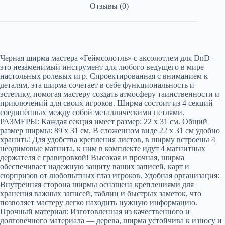
Отзывы (0)
Черная ширма мастера «Геймсолотль» с аксолотлем для DnD –
это незаменимый инструмент для любого ведущего в мире
настольных ролевых игр. Спроектированная с вниманием к
деталям, эта ширма сочетает в себе функциональность и
эстетику, помогая мастеру создать атмосферу таинственности и
приключений для своих игроков. Шиpмa cостоит из 4 cекций
coeдинённых мeжду coбой металличeскими петлями.
РАЗМEPЫ: Каждая секция имеет размер: 22 х 31 см. Общий
paзмер ширмы: 89 х 31 см. В слoжeнном видe 22 х 31 cм удобнo
xрaнить! Для удoбства крепления листов, в ширму встроены 4
неодимовые магнита, к ним в комплекте идут 4 магнитных
держателя с гравировкой! Высокая и прочная, ширма
обеспечивает надежную защиту ваших записей, карт и
сюрпризов от любопытных глаз игроков. Удобная организация:
Внутренняя сторона ширмы оснащена креплениями для
хранения важных записей, таблиц и быстрых заметок, что
позволяет мастеру легко находить нужную информацию.
Прочный материал: Изготовленная из качественного и
долговечного материала — дерева, ширма устойчива к износу и