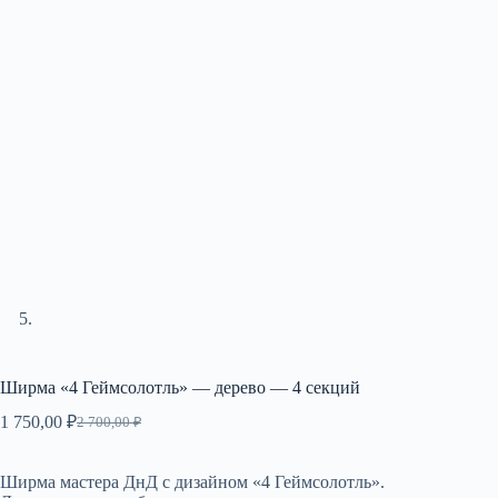
Ширма «4 Геймсолотль» — дерево — 4 секций
1 750,00
₽
2 700,00
₽
Первоначальная
Текущая
цена
цена:
составляла
1
Ширма мастера ДнД с дизайном «4 Геймсолотль».
2
750,00 ₽.