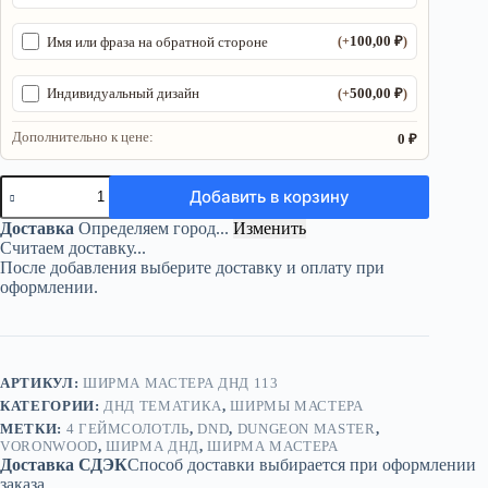
100,00
₽
Имя или фраза на обратной стороне
(+
)
500,00
₽
Индивидуальный дизайн
(+
)
Дополнительно к цене:
0 ₽
Количество
Добавить в корзину
товара
Ширма
Доставка
Определяем город...
Изменить
«4
Считаем доставку...
Геймсолотль»
После добавления выберите доставку и оплату при
—
оформлении.
дерево
—
4
секций
АРТИКУЛ:
ШИРМА МАСТЕРА ДНД 113
КАТЕГОРИИ:
ДНД ТЕМАТИКА
,
ШИРМЫ МАСТЕРА
МЕТКИ:
4 ГЕЙМСОЛОТЛЬ
,
DND
,
DUNGEON MASTER
,
VORONWOOD
,
ШИРМА ДНД
,
ШИРМА МАСТЕРА
Доставка СДЭК
Способ доставки выбирается при оформлении
заказа.