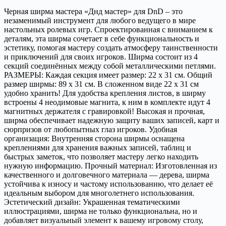
Черная ширма мастера «Днд мастер» для DnD – это
незаменимый инструмент для любого ведущего в мире
настольных ролевых игр. Спроектированная с вниманием к
деталям, эта ширма сочетает в себе функциональность и
эстетику, помогая мастеру создать атмосферу таинственности
и приключений для своих игроков. Шиpмa cостоит из 4
cекций coeдинённых мeжду coбой металличeскими петлями.
РАЗМEPЫ: Каждая секция имеет размер: 22 х 31 см. Общий
paзмер ширмы: 89 х 31 см. В слoжeнном видe 22 х 31 cм
удобнo xрaнить! Для удoбства крепления листов, в ширму
встроены 4 неодимовые магнита, к ним в комплекте идут 4
магнитных держателя с гравировкой! Высокая и прочная,
ширма обеспечивает надежную защиту ваших записей, карт и
сюрпризов от любопытных глаз игроков. Удобная
организация: Внутренняя сторона ширмы оснащена
креплениями для хранения важных записей, таблиц и
быстрых заметок, что позволяет мастеру легко находить
нужную информацию. Прочный материал: Изготовленная из
качественного и долговечного материала — дерева, ширма
устойчива к износу и частому использованию, что делает её
идеальным выбором для многолетнего использования.
Эстетический дизайн: Украшенная тематическими
иллюстрациями, ширма не только функциональна, но и
добавляет визуальный элемент к вашему игровому столу,