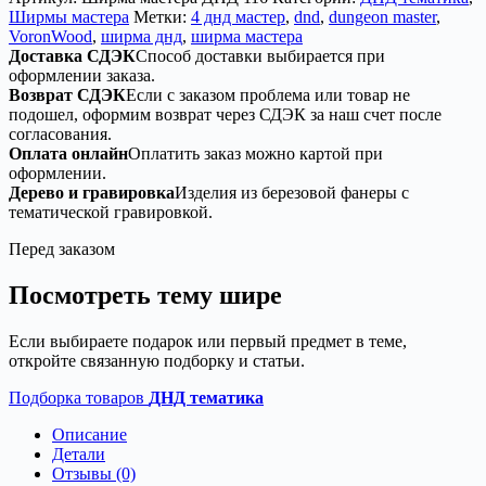
дерево
Ширмы мастера
Метки:
4 днд мастер
,
dnd
,
dungeon master
,
—
VoronWood
,
ширма днд
,
ширма мастера
4
Доставка СДЭК
Способ доставки выбирается при
секций
оформлении заказа.
Возврат СДЭК
Если с заказом проблема или товар не
подошел, оформим возврат через СДЭК за наш счет после
согласования.
Оплата онлайн
Оплатить заказ можно картой при
оформлении.
Дерево и гравировка
Изделия из березовой фанеры с
тематической гравировкой.
Перед заказом
Посмотреть тему шире
Если выбираете подарок или первый предмет в теме,
откройте связанную подборку и статьи.
Подборка товаров
ДНД тематика
Описание
Детали
Отзывы (0)