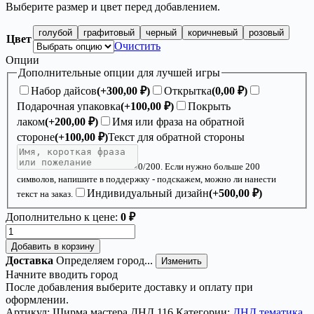
Выберите размер и цвет перед добавлением.
голубой
графитовый
черный
коричневый
розовый
Цвет
Очистить
Опции
Дополнительные опции для лучшей игры
Набор дайсов
(+
300,00
₽
)
Открытка
(
0,00
₽
)
Подарочная упаковка
(+
100,00
₽
)
Покрыть
лаком
(+
200,00
₽
)
Имя или фраза на обратной
стороне
(+
100,00
₽
)
Текст для обратной стороны
0
/200. Если нужно больше 200
символов, напишите в поддержку - подскажем, можно ли нанести
Индивидуальный дизайн
(+
500,00
₽
)
текст на заказ.
Дополнительно к цене:
0 ₽
Количество
товара
Добавить в корзину
Ширма
Доставка
Определяем город...
Изменить
«4
Начните вводить город
Днд
После добавления выберите доставку и оплату при
мастер»
оформлении.
—
Артикул:
Ширма мастера ДНД 116
Категории:
ДНД тематика
,