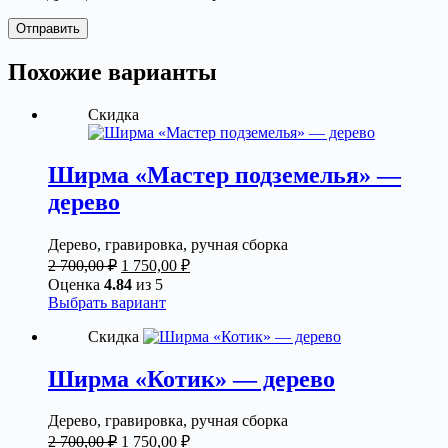
Отправить
Похожие варианты
Скидка
Ширма «Мастер подземелья» —
дерево
Дерево, гравировка, ручная сборка
Первоначальная
Текущая
2 700,00
₽
1 750,00
₽
цена
цена:
Оценка
4.84
из 5
составляла
1
Этот
Выбрать вариант
2
750,00 ₽.
товар
Скидка
700,00 ₽.
имеет
несколько
вариаций.
Ширма «Котик» — дерево
Опции
можно
Дерево, гравировка, ручная сборка
выбрать
Первоначальная
Текущая
2 700,00
₽
1 750,00
₽
на