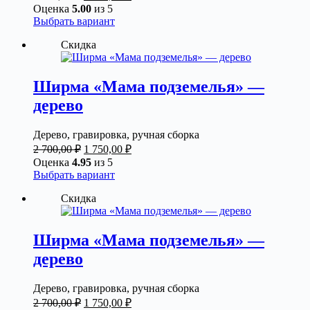
цена
цена:
Оценка
5.00
из 5
странице
составляла
1
Этот
Выбрать вариант
товара.
2
750,00 ₽.
товар
Скидка
700,00 ₽.
имеет
несколько
вариаций.
Опции
Ширма «Мама подземелья» —
можно
дерево
выбрать
на
странице
Дерево, гравировка, ручная сборка
товара.
Первоначальная
Текущая
2 700,00
₽
1 750,00
₽
цена
цена:
Оценка
4.95
из 5
составляла
1
Этот
Выбрать вариант
2
750,00 ₽.
товар
Скидка
700,00 ₽.
имеет
несколько
вариаций.
Опции
Ширма «Мама подземелья» —
можно
дерево
выбрать
на
странице
Дерево, гравировка, ручная сборка
товара.
Первоначальная
Текущая
2 700,00
₽
1 750,00
₽