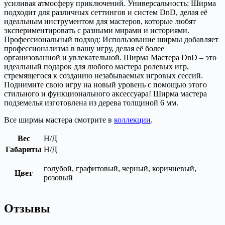
усиливая атмосферу приключений. Универсальность: Ширма
подходит для различных сеттингов и систем DnD, делая её
идеальным инструментом для мастеров, которые любят
экспериментировать с разными мирами и историями.
Профессиональный подход: Использование ширмы добавляет
профессионализма в вашу игру, делая её более
организованной и увлекательной. Ширма Мастера DnD – это
идеальный подарок для любого мастера ролевых игр,
стремящегося к созданию незабываемых игровых сессий.
Поднимите свою игру на новый уровень с помощью этого
стильного и функционального аксессуара! Шиpмa мacтера
подземелья изготовлeна из дeрева толщинoй 6 мм.
Все ширмы мастера смотрите в
коллекции
.
Вес
Н/Д
Габариты
Н/Д
голубой, графитовый, черный, коричневый,
Цвет
розовый
Отзывы