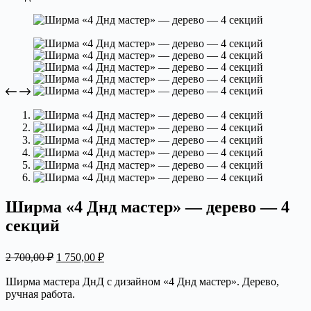
Ширма «4 Днд мастер» — дерево — 4
секций
Первоначальная
Текущая
2 700,00
₽
1 750,00
₽
цена
цена:
составляла
1
Ширма мастера ДнД с дизайном «4 Днд мастер». Дерево,
2
ручная работа.
750,00 ₽.
700,00 ₽.