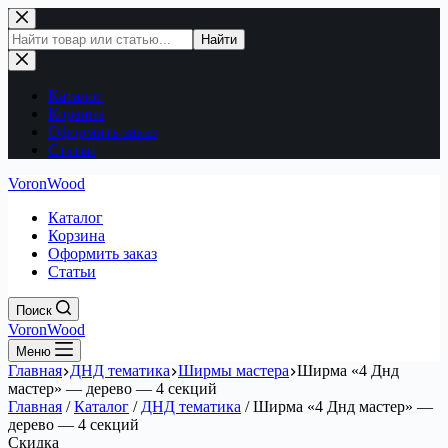
Перейти
к
Поиск
Найти
сути
по
сайту
Каталог
Корзина
Оформить заказ
Статьи
VoronWood
Каталог
Корзина
Оформить заказ
Статьи
Поиск
VoronWood
Меню
Главная
ДНД тематика
Ширмы мастера
Ширма «4 Днд
мастер» — дерево — 4 секций
Главная
/
Каталог
/
ДНД тематика
/
Ширма «4 Днд мастер» —
дерево — 4 секций
Скидка