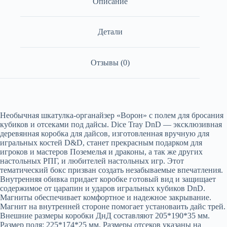
Описание
Детали
Отзывы (0)
Необычная шкатулка-органайзер «Ворон» с полем для бросания
кубиков и отсеками под дайсы. Dice Tray DnD — эксклюзивная
деревянная коробка для дайсов, изготовленная вручную для
игральных костей D&D, станет прекрасным подарком для
игроков и мастеров Поземелья и драконы, а так же других
настольных РПГ, и любителей настольных игр. Этот
тематический бокс призван создать незабываемые впечатления.
Внутренняя обивка придает коробке готовый вид и защищает
содержимое от царапин и ударов игральных кубиков DnD.
Магниты обеспечивает комфортное и надежное закрывание.
Магнит на внутренней стороне помогает установаить дайс трей.
Внешние размеры коробки ДнД составляют 205*190*35 мм.
Размер поля: 225*174*25 мм. Размеры отсеков указаны на