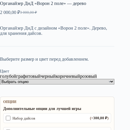
Органайзер ДнД «Ворон 2 поле» — дерево
2 000,00
₽
3 000,00
₽
Первоначальная
Текущая
цена
цена:
составляла
2
Органайзер ДнД с дизайном «Ворон 2 поле». Дерево,
3
000,00 ₽.
для хранения дайсов.
000,00 ₽.
Выберите размер и цвет перед добавлением.
Цвет
голубой
графитовый
черный
коричневый
розовый
ОПЦИИ
Дополнительные опции для лучшей игры
300,00
₽
Набор дайсов
(+
)