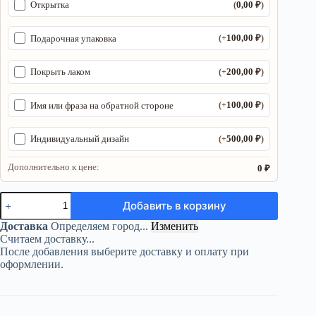
0,00
₽
Открытка
(
)
100,00
₽
Подарочная упаковка
(+
)
200,00
₽
Покрыть лаком
(+
)
100,00
₽
Имя или фраза на обратной стороне
(+
)
500,00
₽
Индивидуальный дизайн
(+
)
Дополнительно к цене:
0 ₽
Количество
Добавить в корзину
товара
Органайзер
Доставка
Определяем город...
Изменить
ДнД
Считаем доставку...
«Ворон
После добавления выберите доставку и оплату при
2
оформлении.
поле»
—
дерево