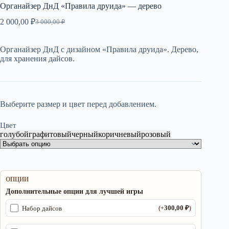
Органайзер ДнД «Правила друида» — дерево
2 000,00
₽
3 000,00
₽
Первоначальная
Текущая
цена
цена:
составляла
2
Органайзер ДнД с дизайном «Правила друида». Дерево,
3
000,00 ₽.
для хранения дайсов.
000,00 ₽.
Выберите размер и цвет перед добавлением.
Цвет
голубой
графитовый
черный
коричневый
розовый
ОПЦИИ
Дополнительные опции для лучшей игры
300,00
₽
Набор дайсов
(+
)