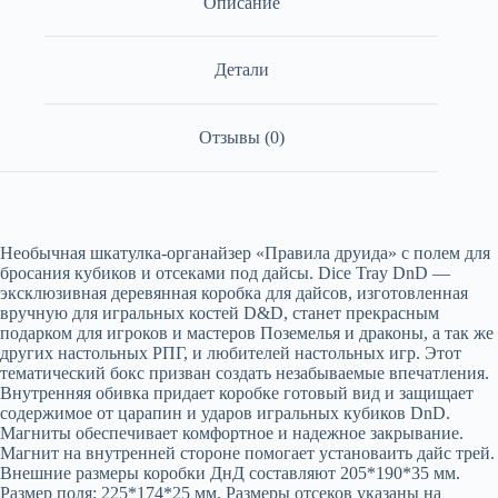
Описание
Детали
Отзывы (0)
Необычная шкатулка-органайзер «Правила друида» с полем для
бросания кубиков и отсеками под дайсы. Dice Tray DnD —
эксклюзивная деревянная коробка для дайсов, изготовленная
вручную для игральных костей D&D, станет прекрасным
подарком для игроков и мастеров Поземелья и драконы, а так же
других настольных РПГ, и любителей настольных игр. Этот
тематический бокс призван создать незабываемые впечатления.
Внутренняя обивка придает коробке готовый вид и защищает
содержимое от царапин и ударов игральных кубиков DnD.
Магниты обеспечивает комфортное и надежное закрывание.
Магнит на внутренней стороне помогает установаить дайс трей.
Внешние размеры коробки ДнД составляют 205*190*35 мм.
Размер поля: 225*174*25 мм. Размеры отсеков указаны на