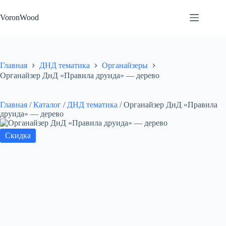
Перейти
к
VoronWood
сути
Главная
ДНД тематика
Органайзеры
Органайзер ДнД «Правила друида» — дерево
Главная
/
Каталог
/
ДНД тематика
/
Органайзер ДнД «Правила
друида» — дерево
Скидка