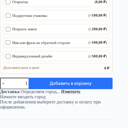
0,00
₽
Открытка
(
)
100,00
₽
Подарочная упаковка
(+
)
200,00
₽
Покрыть лаком
(+
)
100,00
₽
Имя или фраза на обратной стороне
(+
)
500,00
₽
Индивидуальный дизайн
(+
)
Дополнительно к цене:
0 ₽
Количество
Добавить в корзину
товара
Органайзер
Доставка
Определяем город...
Изменить
ДнД
Начните вводить город
«Правила
После добавления выберите доставку и оплату при
друида»
оформлении.
—
дерево