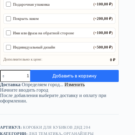
100,00
₽
Подарочная упаковка
(+
)
200,00
₽
Покрыть лаком
(+
)
100,00
₽
Имя или фраза на обратной стороне
(+
)
500,00
₽
Индивидуальный дизайн
(+
)
Дополнительно к цене:
0 ₽
Количество
Добавить в корзину
товара
Органайзер
Доставка
Определяем город...
Изменить
ДнД
Начните вводить город
«Мастер
После добавления выберите доставку и оплату при
подземелья
оформлении.
2»
—
дерево
АРТИКУЛ:
КОРОБКИ ДЛЯ КУБИКОВ ДНД 204
КАТЕГОРИИ:
ДНД ТЕМАТИКА
,
ОРГАНАЙЗЕРЫ