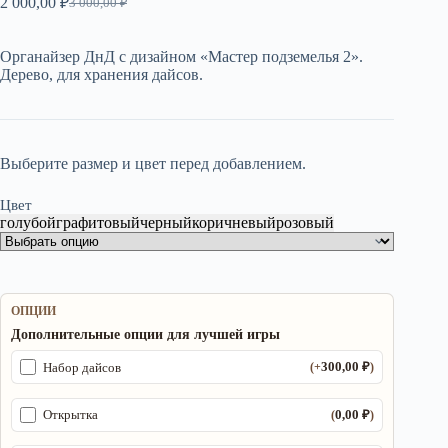
2 000,00
₽
3 000,00
₽
Первоначальная
Текущая
цена
цена:
составляла
2
Органайзер ДнД с дизайном «Мастер подземелья 2».
3
000,00 ₽.
Дерево, для хранения дайсов.
000,00 ₽.
Выберите размер и цвет перед добавлением.
Цвет
голубой
графитовый
черный
коричневый
розовый
ОПЦИИ
Дополнительные опции для лучшей игры
300,00
₽
Набор дайсов
(+
)
0,00
₽
Открытка
(
)