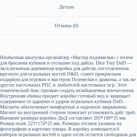
Детали
Отзывы (0)
Необычная шкатулка-органайзер «Мастер подземелья» с полем
для бросания кубиков и отсеками под дайсы. Dice Tray DnD —
эксклюзивная деревянная коробка для дайсов, изготовленная
вручную для игральных костей D&D, станет прекрасным
подарком для игроков и мастеров Поземелья и драконы, а так же
других настольных РПГ, и любителей настольных игр. Этот
тематический бокс призван создать незабываемые впечатления.
Внутренняя обивка придает коробке готовый вид и защищает
содержимое от царапин и ударов игральных кубиков DnD.
Магниты обеспечивает комфортное и надежное закрывание.
Магнит на внутренней стороне помогает установаить дайс трей.
Внешние размеры коробки ДнД составляют 205*190*35 мм.
Размер поля: 225*174*25 мм. Размеры отсеков указаны на
фотографиях в карточке товара. В коробку помещается 6
наборов игральных костей и один отсек остается свободным для