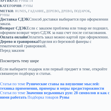
АРТИКУЛ:
РУНЫ 14
КАТЕГОРИЯ:
РУНЫ
МЕТКИ:
RUNES
,
ГАДАНИЕ
,
ДЕРЕВО
,
ДРЕВО
,
ПОДАРОК
,
РУНЫ
Доставка СДЭК
Способ доставки выбирается при оформлении
заказа.
Возврат СДЭК
Если с заказом проблема или товар не подошел,
оформим возврат через СДЭК за наш счет после согласования.
Оплата онлайн
Оплатить заказ можно картой при оформлении.
Дерево и гравировка
Изделия из березовой фанеры с
тематической гравировкой.
Перед заказом
Посмотреть тему шире
Если выбираете подарок или первый предмет в теме, откройте
связанную подборку и статьи.
Статья по теме
Рунические ставы на внушение мыслей:
техника применения, примеры и меры предосторожности
Статья по теме
Значения ведьминых рун: 28 символов и как с
ними работать
Подборка товаров
Руны