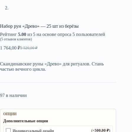
Набор рун «Древо» — 25 шт из берёзы
Рейтинг
5.00
из 5 на основе опроса
5
пользователей
(
5
отзывов клиентов)
1 764,00
₽
2 520,00
₽
Первоначальная
Текущая
цена
цена:
составляла
1
Скандинавские руны «Древо» для ритуалов. Стань
2
764,00 ₽.
частью вечного цикла.
520,00 ₽.
97 в наличии
ОПЦИИ
Дополнительные опции
500,00
₽
Индивидуальный дизайн
(+
)