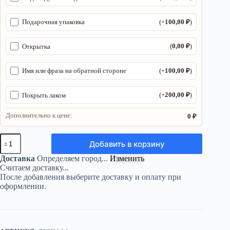
100,00
₽
Подарочная упаковка
(+
)
0,00
₽
Открытка
(
)
100,00
₽
Имя или фраза на обратной стороне
(+
)
200,00
₽
Покрыть лаком
(+
)
Дополнительно к цене:
0 ₽
Количество
Добавить в корзину
товара
Набор
Доставка
Определяем город...
Изменить
рун
Считаем доставку...
«Древо»
После добавления выберите доставку и оплату при
—
оформлении.
25
шт
из
берёзы