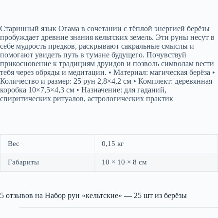
Старинный язык Огама в сочетании с тёплой энергией берёзы
пробуждает древние знания кельтских земель. Эти руны несут в
себе мудрость предков, раскрывают сакральные смыслы и
помогают увидеть путь в тумане будущего. Почувствуй
прикосновение к традициям друидов и позволь символам вести
тебя через обряды и медитации. • Материал: магическая берёза •
Количество и размер: 25 рун 2,8×4,2 см • Комплект: деревянная
коробка 10×7,5×4,3 см • Назначение: для гаданий,
спиритических ритуалов, астрологических практик
Вес
0,15 кг
Габариты
10 × 10 × 8 см
5 отзывов на
Набор рун «кельтские» — 25 шт из берёзы