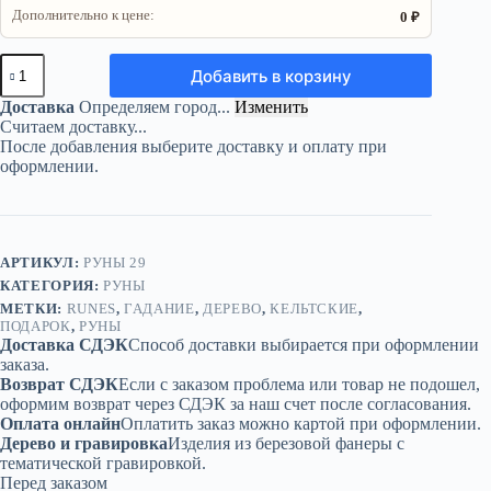
Дополнительно к цене:
0 ₽
Количество
Добавить в корзину
товара
Набор
Доставка
Определяем город...
Изменить
рун
Считаем доставку...
«кельтские»
После добавления выберите доставку и оплату при
—
оформлении.
25
шт
из
берёзы
АРТИКУЛ:
РУНЫ 29
КАТЕГОРИЯ:
РУНЫ
МЕТКИ:
RUNES
,
ГАДАНИЕ
,
ДЕРЕВО
,
КЕЛЬТСКИЕ
,
ПОДАРОК
,
РУНЫ
Доставка СДЭК
Способ доставки выбирается при оформлении
заказа.
Возврат СДЭК
Если с заказом проблема или товар не подошел,
оформим возврат через СДЭК за наш счет после согласования.
Оплата онлайн
Оплатить заказ можно картой при оформлении.
Дерево и гравировка
Изделия из березовой фанеры с
тематической гравировкой.
Перед заказом