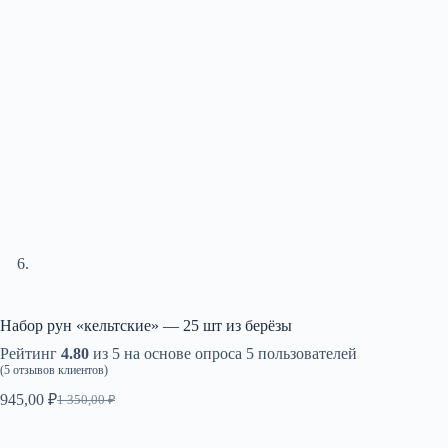
Набор рун «кельтские» — 25 шт из берёзы
Рейтинг
4.80
из 5 на основе опроса
5
пользователей
(
5
отзывов клиентов)
945,00
₽
1 350,00
₽
Первоначальная
Текущая
цена
цена:
составляла
945,00 ₽.