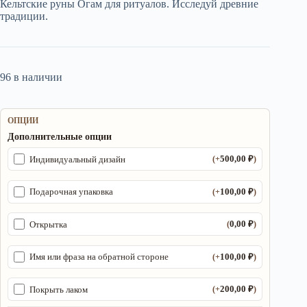
Кельтские руны Огам для ритуалов. Исследуй древние
1
традиции.
350,00 ₽.
96 в наличии
ОПЦИИ
Дополнительные опции
500,00
₽
Индивидуальный дизайн
(+
)
100,00
₽
Подарочная упаковка
(+
)
0,00
₽
Открытка
(
)
100,00
₽
Имя или фраза на обратной стороне
(+
)
200,00
₽
Покрыть лаком
(+
)