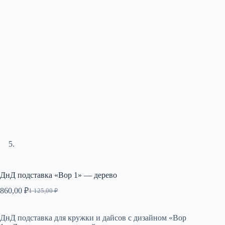
ДнД подставка «Вор 1» — дерево
860,00
₽
1 125,00
₽
Первоначальная
Текущая
цена
цена:
составляла
860,00 ₽.
ДнД подставка для кружки и дайсов с дизайном «Вор
1