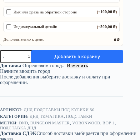
100,00
₽
Имя или фраза на обратной стороне
(+
)
500,00
₽
Индивидуальный дизайн
(+
)
Дополнительно к цене:
0 ₽
Количество
Добавить в корзину
товара
ДнД
Доставка
Определяем город...
Изменить
подставка
Начните вводить город
«Вор
После добавления выберите доставку и оплату при
1»
оформлении.
—
дерево
АРТИКУЛ:
ДНД ПОДСТАВКИ ПОД КУБИКИ 60
КАТЕГОРИИ:
ДНД ТЕМАТИКА
,
ПОДСТАВКИ
МЕТКИ:
DND
,
DUNGEON MASTER
,
VORONWOOD
,
ВОР 1
,
ПОДСТАВКА ДНД
Доставка СДЭК
Способ доставки выбирается при оформлении
заказа.