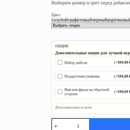
Выберите размер и цвет перед добавле
Цвет
голубой
графитовый
черный
коричневы
ОПЦИИ
Дополнительные опции для лучшей иг
300,00
Набор дайсов
(+
100,00
Подарочная упаковка
(+
Имя или фраза на обратной
100,00
(+
стороне
Дополнительно к цене:
Количество
товара
ДнД