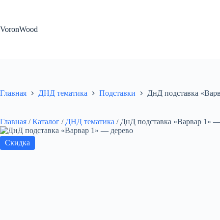
Перейти
к
сути
VoronWood
Главная
ДНД тематика
Подставки
ДнД подставка «Варв
Главная
/
Каталог
/
ДНД тематика
/
ДнД подставка «Варвар 1» —
Скидка