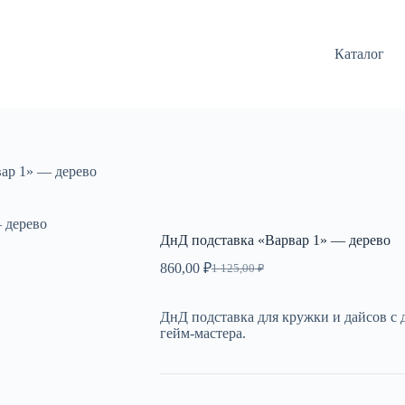
Каталог
ар 1» — дерево
 дерево
ДнД подставка «Варвар 1» — дерево
860,00
₽
1 125,00
₽
Первоначальная
Текущая
цена
цена:
составляла
860,00 ₽.
ДнД подставка для кружки и дайсов с 
1
гейм-мастера.
125,00 ₽.