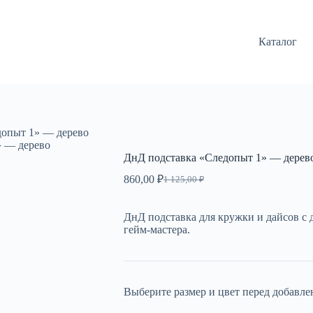
Каталог
допыт 1» — дерево
» — дерево
ДнД подставка «Следопыт 1» — дерев
860,00
₽
1 125,00
₽
Первоначальная
Текущая
цена
цена:
составляла
860,00 ₽.
ДнД подставка для кружки и дайсов с 
1
гейм-мастера.
125,00 ₽.
Выберите размер и цвет перед добавле