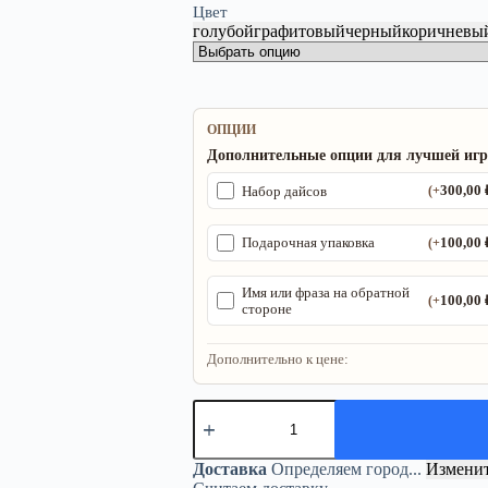
Цвет
голубой
графитовый
черный
коричневы
ОПЦИИ
Дополнительные опции для лучшей иг
300,00
Набор дайсов
(+
100,00
Подарочная упаковка
(+
Имя или фраза на обратной
100,00
(+
стороне
Дополнительно к цене:
Количество
товара
ДнД
подставка
Доставка
Определяем город...
Измени
«Следопыт