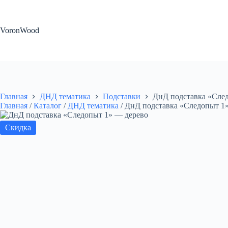
Перейти
к
сути
VoronWood
Главная
ДНД тематика
Подставки
ДнД подставка «Сле
Главная
/
Каталог
/
ДНД тематика
/
ДнД подставка «Следопыт 1
Скидка