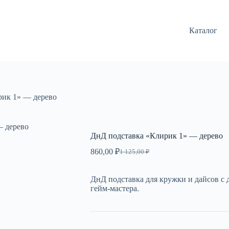
Каталог
рик 1» — дерево
— дерево
ДнД подставка «Клирик 1» — дерево
860,00
₽
1 125,00
₽
Первоначальная
Текущая
цена
цена:
составляла
860,00 ₽.
ДнД подставка для кружки и дайсов с 
1
гейм-мастера.
125,00 ₽.