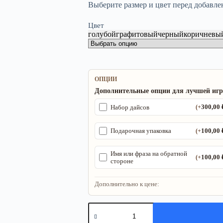
Выберите размер и цвет перед добавле
Цвет
голубой
графитовый
черный
коричневы
ОПЦИИ
Дополнительные опции для лучшей иг
300,00
Набор дайсов
(+
100,00
Подарочная упаковка
(+
Имя или фраза на обратной
100,00
(+
стороне
Дополнительно к цене:
Количество
товара
ДнД