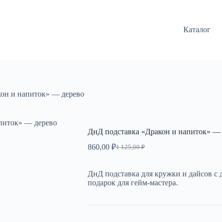
Каталог
он и напиток» — дерево
питок» — дерево
ДнД подставка «Дракон и напиток» —
860,00
₽
1 125,00
₽
Первоначальная
Текущая
цена
цена:
составляла
860,00 ₽.
ДнД подставка для кружки и дайсов с 
1
подарок для гейм-мастера.
125,00 ₽.