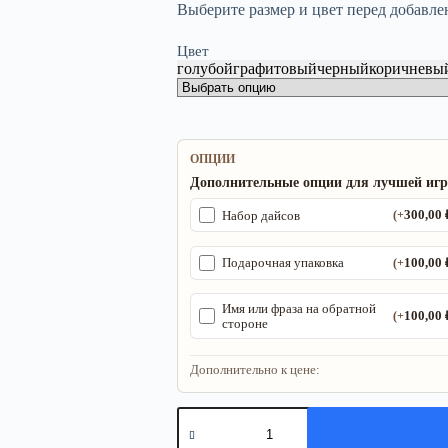
Выберите размер и цвет перед добавле
Цвет
голубой
графитовый
черный
коричневы
ОПЦИИ
Дополнительные опции для лучшей иг
300,00
Набор дайсов
(+
100,00
Подарочная упаковка
(+
Имя или фраза на обратной
100,00
(+
стороне
Дополнительно к цене:
Количество
товара
ДнД