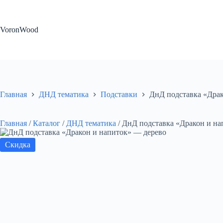
Перейти
к
сути
VoronWood
Главная
ДНД тематика
Подставки
ДнД подставка «Драк
Главная
/
Каталог
/
ДНД тематика
/
ДнД подставка «Дракон и на
Скидка