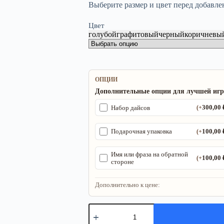
Выберите размер и цвет перед добавле
Цвет
голубой
графитовый
черный
коричневы
ОПЦИИ
Дополнительные опции для лучшей иг
300,00
Набор дайсов
(+
100,00
Подарочная упаковка
(+
Имя или фраза на обратной
100,00
(+
стороне
Дополнительно к цене:
Количество
товара
ДнД