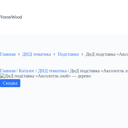
Перейти
к
сути
VoronWood
Главная
ДНД тематика
Подставки
ДнД подставка «Аксо
Главная
/
Каталог
/
ДНД тематика
/
ДнД подставка «Аксолотль з
Скидка