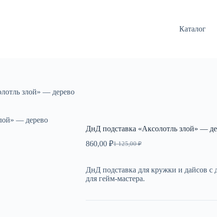
Каталог
лотль злой» — дерево
лой» — дерево
ДнД подставка «Аксолотль злой» — де
860,00
₽
1 125,00
₽
Первоначальная
Текущая
цена
цена:
составляла
860,00 ₽.
ДнД подставка для кружки и дайсов с 
1
для гейм-мастера.
125,00 ₽.