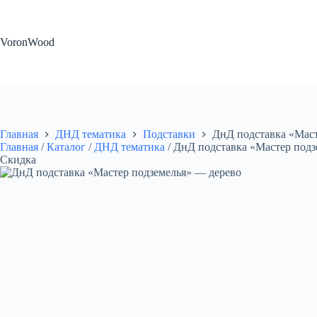
Перейти
к
сути
VoronWood
Главная
ДНД тематика
Подставки
ДнД подставка «Маст
Главная
/
Каталог
/
ДНД тематика
/
ДнД подставка «Мастер подз
Скидка