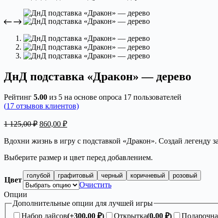
ДнД подставка «Дракон» — дерево
Рейтинг
5.00
из 5 на основе опроса
17
пользователей
(
17
отзывов клиентов)
Первоначальная
Текущая
1 125,00
₽
860,00
₽
цена
цена:
составляла
Вдохни жизнь в игру с подставкой «Дракон». Создай легенду з
860,00 ₽.
1
Выберите размер и цвет перед добавлением.
125,00 ₽.
голубой
графитовый
черный
коричневый
розовый
Цвет
Очистить
Опции
Дополнительные опции для лучшей игры
Набор дайсов
(+
300,00
₽
)
Открытка
(
0,00
₽
)
Подарочна