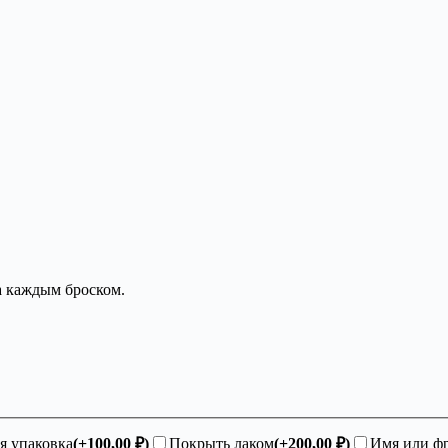
а каждым броском.
я упаковка
(+
100,00
₽
)
Покрыть лаком
(+
200,00
₽
)
Имя или фр