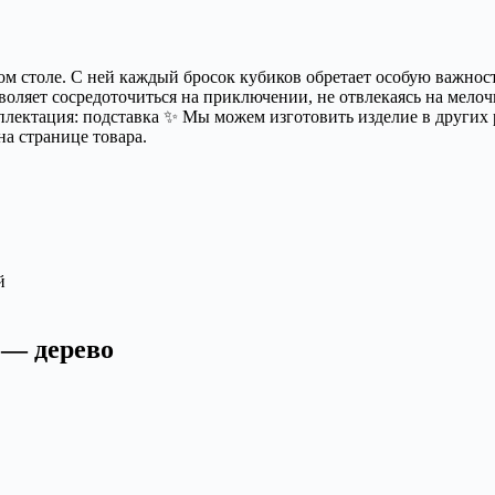
 столе. С ней каждый бросок кубиков обретает особую важность,
ляет сосредоточиться на приключении, не отвлекаясь на мелочи. 
мплектация: подставка ✨ Мы можем изготовить изделие в други
на странице товара.
й
 — дерево