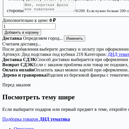
стороны
0
/200. Если нужно больше 200 с
Дополнительно к цене:
0 ₽
Количество
товара
Добавить в корзину
ДнД
Доставка
Определяем город...
Изменить
подставка
Считаем доставку...
«Дракон»
После добавления выберите доставку и оплату при оформлении
—
Артикул:
Днд подставки под кубики 219
Категории:
ДНД тема
дерево
Доставка СДЭК
Способ доставки выбирается при оформлении 
Возврат СДЭК
Если с заказом проблема или товар не подошел,
Оплата онлайн
Оплатить заказ можно картой при оформлении.
Дерево и гравировка
Изделия из березовой фанеры с тематиче
Перед заказом
Посмотреть тему шире
Если выбираете подарок или первый предмет в теме, откройте 
Подборка товаров
ДНД тематика
Описание