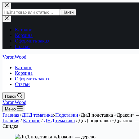
Перейти
к
Поиск
Найти
сути
по
сайту
Каталог
Корзина
Оформить заказ
Статьи
VoronWood
Каталог
Корзина
Оформить заказ
Статьи
Поиск
VoronWood
Меню
Главная
ДНД тематика
Подставки
ДнД подставка «Дракон» 
Главная
/
Каталог
/
ДНД тематика
/
ДнД подставка «Дракон» —
Скидка