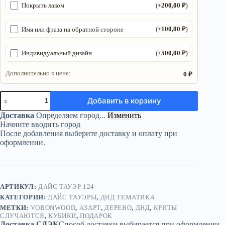
200,00
₽
Покрыть лаком
(+
)
100,00
₽
Имя или фраза на обратной стороне
(+
)
500,00
₽
Индивидуальный дизайн
(+
)
Дополнительно к цене:
0 ₽
Количество
Добавить в корзину
товара
Dice
Доставка
Определяем город...
Изменить
Tower
Начните вводить город
«Криты
После добавления выберите доставку и оплату при
случаются»
оформлении.
—
дерево
АРТИКУЛ:
ДАЙС ТАУЭР 124
КАТЕГОРИИ:
ДАЙС ТАУЭРЫ
,
ДНД ТЕМАТИКА
МЕТКИ:
VORONWOOD
,
АЗАРТ
,
ДЕРЕВО
,
ДНД
,
КРИТЫ
СЛУЧАЮТСЯ
,
КУБИКИ
,
ПОДАРОК
Доставка СДЭК
Способ доставки выбирается при оформлении