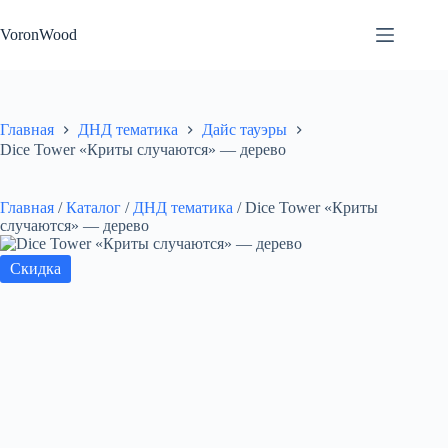
Перейти
к
VoronWood
сути
Главная
ДНД тематика
Дайс тауэры
Dice Tower «Криты случаются» — дерево
Главная
/
Каталог
/
ДНД тематика
/
Dice Tower «Криты
случаются» — дерево
Скидка