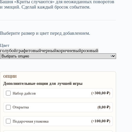
170,00 ₽
Башня «Криты случаются» для неожиданных поворотов
и эмоций. Сделай каждый бросок событием.
–
1
450,00 ₽
Выберите размер и цвет перед добавлением.
Цвет
голубой
графитовый
черный
коричневый
розовый
ОПЦИИ
Дополнительные опции для лучшей игры
300,00
₽
Набор дайсов
(+
)
0,00
₽
Открытка
(
)
100,00
₽
Подарочная упаковка
(+
)