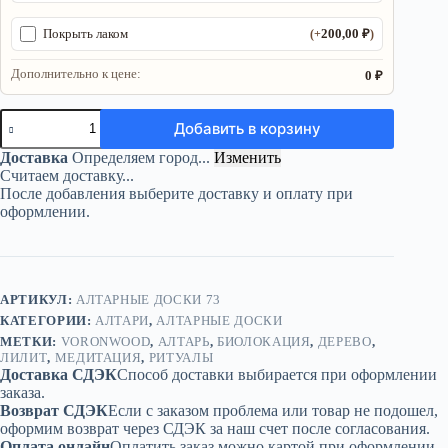
200,00
₽
Покрыть лаком
(+
)
Дополнительно к цене:
0 ₽
Количество
Добавить в корзину
товара
Алтарь
Доставка
Определяем город...
Изменить
«Лилит»
Считаем доставку...
—
После добавления выберите доставку и оплату при
Исток
оформлении.
силы
АРТИКУЛ:
АЛТАРНЫЕ ДОСКИ 73
КАТЕГОРИИ:
АЛТАРИ
,
АЛТАРНЫЕ ДОСКИ
МЕТКИ:
VORONWOOD
,
АЛТАРЬ
,
БИОЛОКАЦИЯ
,
ДЕРЕВО
,
ЛИЛИТ
,
МЕДИТАЦИЯ
,
РИТУАЛЫ
Доставка СДЭК
Способ доставки выбирается при оформлении
заказа.
Возврат СДЭК
Если с заказом проблема или товар не подошел,
оформим возврат через СДЭК за наш счет после согласования.
Оплата онлайн
Оплатить заказ можно картой при оформлении.