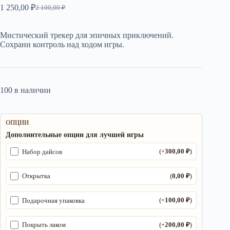
1 250,00
₽
2 100,00
₽
Первоначальная
Текущая
цена
цена:
составляла
1
Мистический трекер для эпичных приключений.
2
250,00 ₽.
Сохрани контроль над ходом игры.
100,00 ₽.
100 в наличии
ОПЦИИ
Дополнительные опции для лучшей игры
300,00
₽
Набор дайсов
(+
)
0,00
₽
Открытка
(
)
100,00
₽
Подарочная упаковка
(+
)
200,00
₽
Покрыть лаком
(+
)