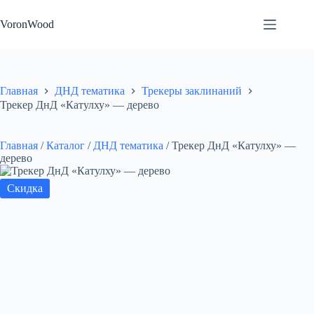
Перейти
к
VoronWood
сути
Главная
ДНД тематика
Трекеры заклинаний
Трекер ДнД «Катулху» — дерево
Главная
/
Каталог
/
ДНД тематика
/
Трекер ДнД «Катулху» —
дерево
Скидка