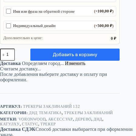
100,00
₽
Имя или фраза на обратной стороне
(+
)
500,00
₽
Индивидуальный дизайн
(+
)
Дополнительно к цене:
0 ₽
Количество
Добавить в корзину
товара
Трекер
Доставка
Определяем город...
Изменить
ДнД
Считаем доставку...
«Катулху»
После добавления выберите доставку и оплату при
—
оформлении.
дерево
АРТИКУЛ:
ТРЕКЕРЫ ЗАКЛИНАНИЙ 132
КАТЕГОРИИ:
ДНД ТЕМАТИКА
,
ТРЕКЕРЫ ЗАКЛИНАНИЙ
МЕТКИ:
VORONWOOD
,
АКСЕССУАР
,
ДЕРЕВО
,
ДНД
,
КАТУЛХУ
,
СТАТУС
,
ТРЕКЕР
Доставка СДЭК
Способ доставки выбирается при оформлении
заказа.