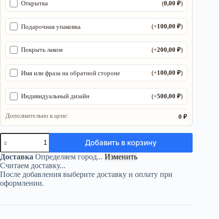
0,00
₽
Открытка
(
)
100,00
₽
Подарочная упаковка
(+
)
200,00
₽
Покрыть лаком
(+
)
100,00
₽
Имя или фраза на обратной стороне
(+
)
500,00
₽
Индивидуальный дизайн
(+
)
Дополнительно к цене:
0 ₽
Количество
Добавить в корзину
товара
Органайзер
Доставка
Определяем город...
Изменить
ДнД
Считаем доставку...
«Ведьма
После добавления выберите доставку и оплату при
5
оформлении.
поле»
—
дерево