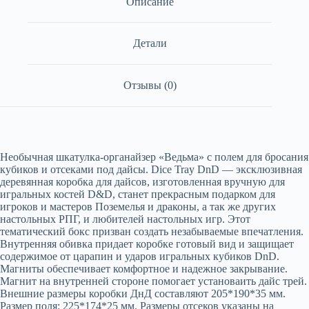
Описание
Детали
Отзывы (0)
Необычная шкатулка-органайзер «Ведьма» с полем для бросания
кубиков и отсеками под дайсы. Dice Tray DnD — эксклюзивная
деревянная коробка для дайсов, изготовленная вручную для
игральных костей D&D, станет прекрасным подарком для
игроков и мастеров Поземелья и драконы, а так же других
настольных РПГ, и любителей настольных игр. Этот
тематический бокс призван создать незабываемые впечатления.
Внутренняя обивка придает коробке готовый вид и защищает
содержимое от царапин и ударов игральных кубиков DnD.
Магниты обеспечивает комфортное и надежное закрывание.
Магнит на внутренней стороне помогает установаить дайс трей.
Внешние размеры коробки ДнД составляют 205*190*35 мм.
Размер поля: 225*174*25 мм. Размеры отсеков указаны на