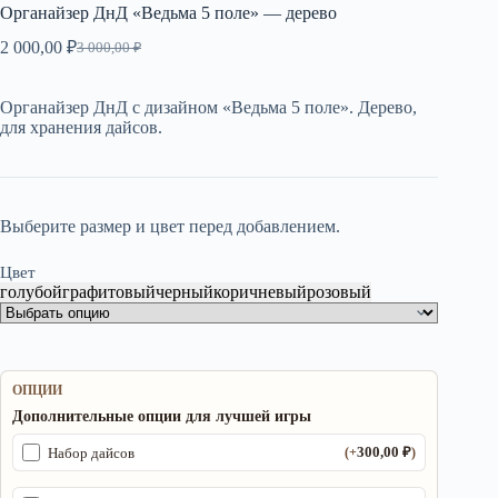
Органайзер ДнД «Ведьма 5 поле» — дерево
2 000,00
₽
3 000,00
₽
Первоначальная
Текущая
цена
цена:
составляла
2
Органайзер ДнД с дизайном «Ведьма 5 поле». Дерево,
3
000,00 ₽.
для хранения дайсов.
000,00 ₽.
Выберите размер и цвет перед добавлением.
Цвет
голубой
графитовый
черный
коричневый
розовый
ОПЦИИ
Дополнительные опции для лучшей игры
300,00
₽
Набор дайсов
(+
)