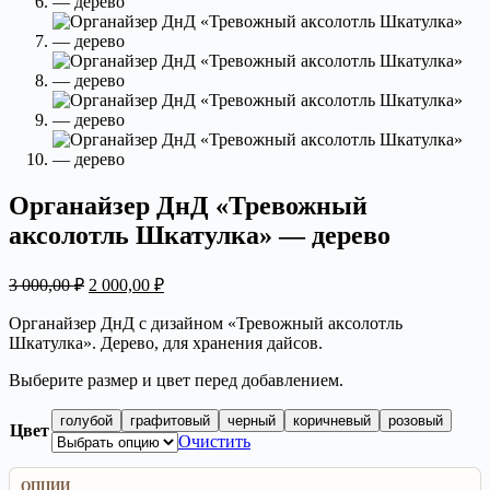
Органайзер ДнД «Тревожный
аксолотль Шкатулка» — дерево
Первоначальная
Текущая
3 000,00
₽
2 000,00
₽
цена
цена:
составляла
2
Органайзер ДнД с дизайном «Тревожный аксолотль
3
Шкатулка». Дерево, для хранения дайсов.
000,00 ₽.
000,00 ₽.
Выберите размер и цвет перед добавлением.
голубой
графитовый
черный
коричневый
розовый
Цвет
Очистить
ОПЦИИ