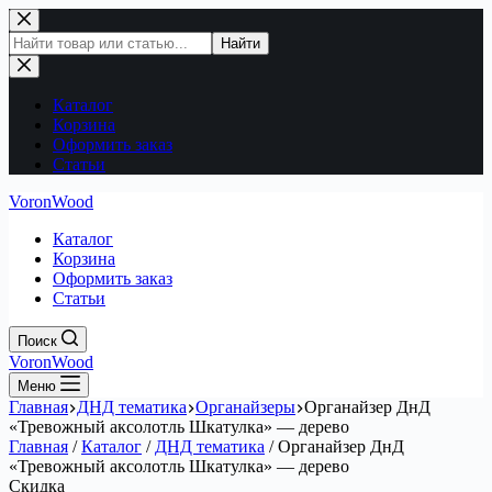
Перейти
к
Поиск
Найти
сути
по
сайту
Каталог
Корзина
Оформить заказ
Статьи
VoronWood
Каталог
Корзина
Оформить заказ
Статьи
Поиск
VoronWood
Меню
Главная
ДНД тематика
Органайзеры
Органайзер ДнД
«Тревожный аксолотль Шкатулка» — дерево
Главная
/
Каталог
/
ДНД тематика
/
Органайзер ДнД
«Тревожный аксолотль Шкатулка» — дерево
Скидка