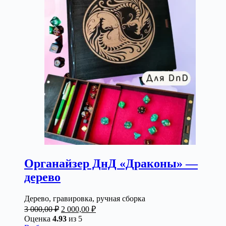
вариаций.
Опции
можно
выбрать
на
странице
товара.
Органайзер ДнД «Драконы» —
дерево
Дерево, гравировка, ручная сборка
Первоначальная
Текущая
3 000,00
₽
2 000,00
₽
цена
цена:
Оценка
4.93
из 5
составляла
2