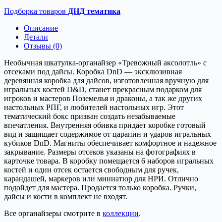
Подборка товаров
ДНД тематика
Описание
Детали
Отзывы (0)
Необычная шкатулка-органайзер «Тревожный аксолотль» с
отсеками под дайсы. Коробка DnD — эксклюзивная
деревянная коробка для дайсов, изготовленная вручную для
игральных костей D&D, станет прекрасным подарком для
игроков и мастеров Поземелья и драконы, а так же других
настольных РПГ, и любителей настольных игр. Этот
тематический бокс призван создать незабываемые
впечатления. Внутренняя обивка придает коробке готовый
вид и защищает содержимое от царапин и ударов игральных
кубиков DnD. Магниты обеспечивает комфортное и надежное
закрывание. Размеры отсеков указаны на фотографиях в
карточке товара. В коробку помещается 6 наборов игральных
костей и один отсек остается свободным для ручек,
карандашей, маркеров или миниатюр для НРИ. Отлично
подойдет для мастера. Продается только коробка. Ручки,
дайсы и кости в комплект не входят.
Все органайзеры смотрите в
коллекции
.