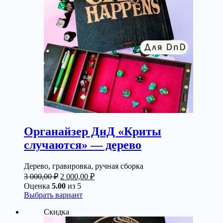
выбрать
на
странице
товара.
Органайзер ДнД «Криты
случаются» — дерево
Дерево, гравировка, ручная сборка
Первоначальная
Текущая
3 000,00
₽
2 000,00
₽
цена
цена:
Оценка
5.00
из 5
составляла
2
Этот
Выбрать вариант
3
000,00 ₽.
товар
Скидка
000,00 ₽.
имеет
несколько