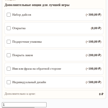
Дополнительные опции для лучшей игры
300,00
₽
Набор дайсов
(+
)
0,00
₽
Открытка
(
)
100,00
₽
Подарочная упаковка
(+
)
200,00
₽
Покрыть лаком
(+
)
100,00
₽
Имя или фраза на обратной стороне
(+
)
500,00
₽
Индивидуальный дизайн
(+
)
Дополнительно к цене:
0 ₽
Количество