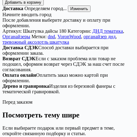
товара
Добавить в корзину
Органайзер
Доставка
Определяем город...
Изменить
ДнД
Начните вводить город
«Тревожный
После добавления выберите доставку и оплату при
аксолотль
оформлении.
Шкатулка»
Артикул:
Шкатулка дайсы 180
Категории:
ДНД тематика
,
—
Органайзеры
Метки:
dnd
,
VoronWood
,
органайзер днд
,
дерево
тревожный аксолотль шкатулка
Доставка СДЭК
Способ доставки выбирается при
оформлении заказа.
Возврат СДЭК
Если с заказом проблема или товар не
подошел, оформим возврат через СДЭК за наш счет после
согласования.
Оплата онлайн
Оплатить заказ можно картой при
оформлении.
Дерево и гравировка
Изделия из березовой фанеры с
тематической гравировкой.
Перед заказом
Посмотреть тему шире
Если выбираете подарок или первый предмет в теме,
откройте связанную подборку и статьи.