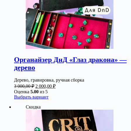
Органайзер ДнД «Глаз дракона» —
дерево
Дерево, гравировка, ручная сборка
Первоначальная
Текущая
3 000,00
₽
2 000,00
₽
цена
цена:
Оценка
5.00
из 5
составляла
2
Этот
Выбрать вариант
3
000,00 ₽.
товар
Скидка
000,00 ₽.
имеет
несколько
вариаций.
Опции
можно