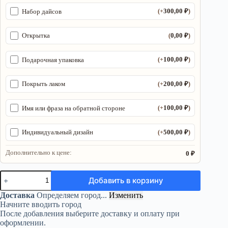
300,00
₽
Набор дайсов
(+
)
0,00
₽
Открытка
(
)
100,00
₽
Подарочная упаковка
(+
)
200,00
₽
Покрыть лаком
(+
)
100,00
₽
Имя или фраза на обратной стороне
(+
)
500,00
₽
Индивидуальный дизайн
(+
)
Дополнительно к цене:
0 ₽
Количество
Добавить в корзину
товара
Органайзер
Доставка
Определяем город...
Изменить
ДнД
Начните вводить город
«Сорвиголова
После добавления выберите доставку и оплату при
5»
оформлении.
—