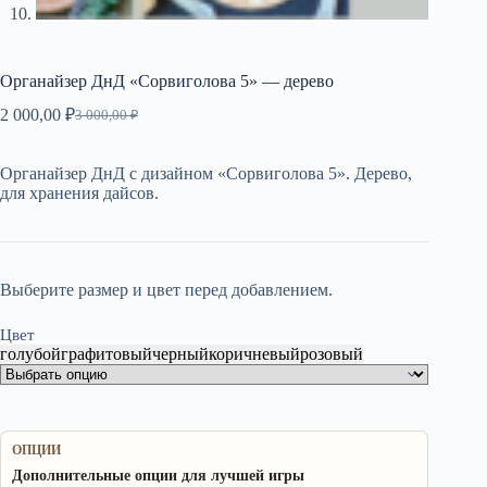
Органайзер ДнД «Сорвиголова 5» — дерево
2 000,00
₽
3 000,00
₽
Первоначальная
Текущая
цена
цена:
составляла
2
Органайзер ДнД с дизайном «Сорвиголова 5». Дерево,
3
000,00 ₽.
для хранения дайсов.
000,00 ₽.
Выберите размер и цвет перед добавлением.
Цвет
голубой
графитовый
черный
коричневый
розовый
ОПЦИИ
Дополнительные опции для лучшей игры