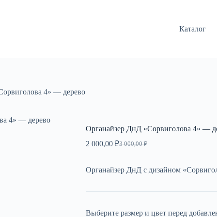
Каталог
Сорвиголова 4» — дерево
ва 4» — дерево
Органайзер ДнД «Сорвиголова 4» — д
2 000,00
₽
3 000,00
₽
Первоначальная
Текущая
цена
цена:
составляла
2
Органайзер ДнД с дизайном «Сорвиголо
3
000,00 ₽.
000,00 ₽.
Выберите размер и цвет перед добавле