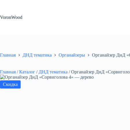
Перейти
к
сути
VoronWood
Главная
ДНД тематика
Органайзеры
Органайзер ДнД «
Главная
/
Каталог
/
ДНД тематика
/
Органайзер ДнД «Сорвиголо
Скидка