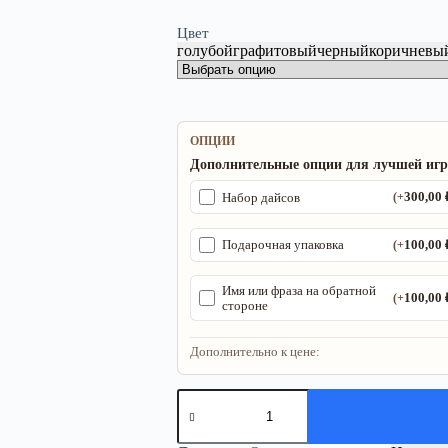
Цвет
голубой
графитовый
черный
коричневы
ОПЦИИ
Дополнительные опции для лучшей иг
300,00
Набор дайсов
(+
100,00
Подарочная упаковка
(+
Имя или фраза на обратной
100,00
(+
стороне
Дополнительно к цене:
Количество
товара
Органайзер
ДнД