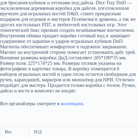
для бросания кубиков и отсеками под дайсы. Dice Tray DnD —
эксклюзивная деревянная коробка для дайсов, изготовленная
вручную для игральных костей D&D, станет прекрасным
подарком для игроков и мастеров Поземелья и драконы, а так же
других настольных РПГ, и любителей настольных игр. Этот
тематический бокс призван создать незабываемые впечатления.
Внутренняя обивка придает коробке готовый вид и защищает
содержимое от царапин и ударов игральных кубиков DnD.
Магниты обеспечивает комфортное и надежное закрывание.
Магнит на внутренней стороне помогает установаить дайс трей.
Внешние размеры коробки ДнД составляют 205*190*35 мм.
Размер поля: 225*174*25 мм. Размеры отсеков указаны на
фотографиях в карточке товара. В коробку помещается 6
наборов игральных костей и один отсек остается свободным для
ручек, карандашей, маркеров или миниатюр для НРИ. Отлично
подойдет для мастера. Продается только коробка с полем. Ручки,
дайсы и кости в комплект не входят.
Все органайзеры смотрите в
коллекции
.
Вес
Н/Д