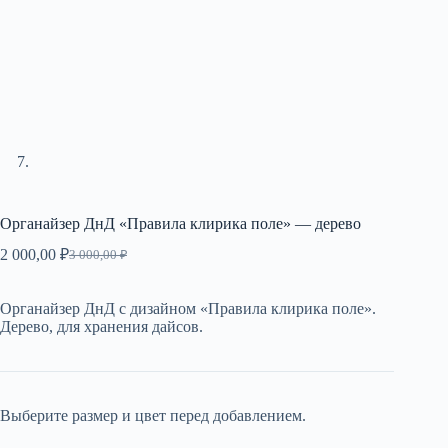
Органайзер ДнД «Правила клирика поле» — дерево
2 000,00
₽
3 000,00
₽
Первоначальная
Текущая
цена
цена:
составляла
2
Органайзер ДнД с дизайном «Правила клирика поле».
3
000,00 ₽.
Дерево, для хранения дайсов.
000,00 ₽.
Выберите размер и цвет перед добавлением.