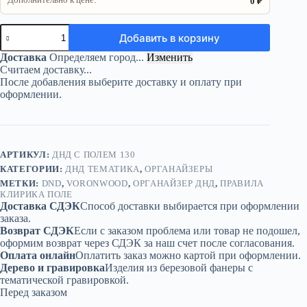
0 ₽
Количество
Добавить в корзину
товара
Органайзер
Доставка
Определяем город...
Изменить
ДнД
Считаем доставку...
«Правила
После добавления выберите доставку и оплату при
клирика
оформлении.
поле»
—
дерево
АРТИКУЛ:
ДНД С ПОЛЕМ 130
КАТЕГОРИИ:
ДНД ТЕМАТИКА
,
ОРГАНАЙЗЕРЫ
МЕТКИ:
DND
,
VORONWOOD
,
ОРГАНАЙЗЕР ДНД
,
ПРАВИЛА
КЛИРИКА ПОЛЕ
Доставка СДЭК
Способ доставки выбирается при оформлении
заказа.
Возврат СДЭК
Если с заказом проблема или товар не подошел,
оформим возврат через СДЭК за наш счет после согласования.
Оплата онлайн
Оплатить заказ можно картой при оформлении.
Дерево и гравировка
Изделия из березовой фанеры с
тематической гравировкой.
Перед заказом