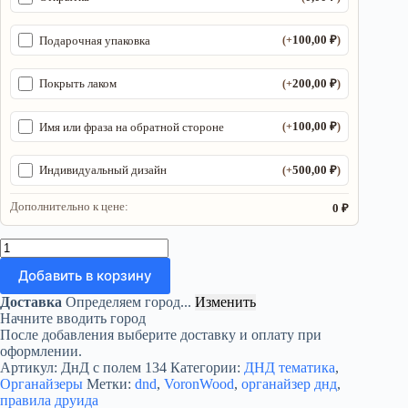
100,00
₽
Подарочная упаковка
(+
)
200,00
₽
Покрыть лаком
(+
)
100,00
₽
Имя или фраза на обратной стороне
(+
)
500,00
₽
Индивидуальный дизайн
(+
)
Дополнительно к цене:
0 ₽
Количество
товара
Добавить в корзину
Органайзер
ДнД
Доставка
Определяем город...
Изменить
«Правила
Начните вводить город
друида»
После добавления выберите доставку и оплату при
—
оформлении.
дерево
Артикул:
ДнД с полем 134
Категории:
ДНД тематика
,
Органайзеры
Метки:
dnd
,
VoronWood
,
органайзер днд
,
правила друида