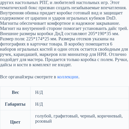
других настольных РПГ, и любителей настольных игр. Этот
тематический бокс призван создать незабываемые впечатления.
Внутренняя обивка придает коробке готовый вид и защищает
содержимое от царапин и ударов игральных кубиков DnD.
Магниты обеспечивает комфортное и надежное закрывание.
Магнит на внутренней стороне помогает установаить дайс трей.
Внешние размеры коробки ДнД составляют 205*190*35 мм.
Размер поля: 225*174*25 мм. Размеры отсеков указаны на
фотографиях в карточке товара. В коробку помещается 6
наборов игральных костей и один отсек остается свободным для
ручек, карандашей, маркеров или миниатюр для НРИ. Отлично
подойдет для мастера. Продается только коробка с полем. Ручки,
дайсы и кости в комплект не входят.
Все органайзеры смотрите в
коллекции
.
Вес
Н/Д
Габариты
Н/Д
голубой, графитовый, черный, коричневый,
розовый
Цвет