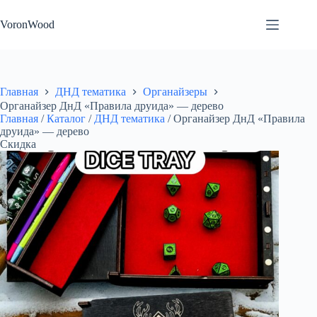
Перейти
к
VoronWood
сути
Главная
ДНД тематика
Органайзеры
Органайзер ДнД «Правила друида» — дерево
Главная
/
Каталог
/
ДНД тематика
/
Органайзер ДнД «Правила
друида» — дерево
Скидка