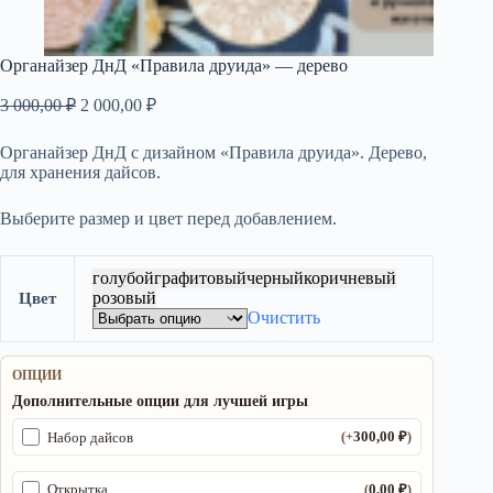
Органайзер ДнД «Правила друида» — дерево
Первоначальная
Текущая
3 000,00
₽
2 000,00
₽
цена
цена:
составляла
2
Органайзер ДнД с дизайном «Правила друида». Дерево,
3
000,00 ₽.
для хранения дайсов.
000,00 ₽.
Выберите размер и цвет перед добавлением.
голубой
графитовый
черный
коричневый
розовый
Цвет
Очистить
ОПЦИИ
Дополнительные опции для лучшей игры
300,00
₽
Набор дайсов
(+
)
0,00
₽
Открытка
(
)