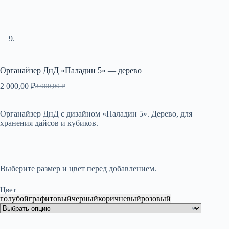
Органайзер ДнД «Паладин 5» — дерево
2 000,00
₽
3 000,00
₽
Первоначальная
Текущая
цена
цена:
составляла
2
Органайзер ДнД с дизайном «Паладин 5». Дерево, для
3
000,00 ₽.
хранения дайсов и кубиков.
000,00 ₽.
Выберите размер и цвет перед добавлением.
Цвет
голубой
графитовый
черный
коричневый
розовый