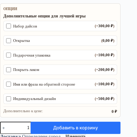
ОПЦИИ
Дополнительные опции для лучшей игры
300,00
₽
Набор дайсов
(+
)
0,00
₽
Открытка
(
)
100,00
₽
Подарочная упаковка
(+
)
200,00
₽
Покрыть лаком
(+
)
100,00
₽
Имя или фраза на обратной стороне
(+
)
500,00
₽
Индивидуальный дизайн
(+
)
Дополнительно к цене:
0 ₽
Количество
Добавить в корзину
товара
Органайзер
Доставка
Определяем город...
Изменить