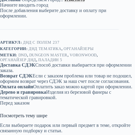
ДнД
Начните вводить город
«Паладин
После добавления выберите доставку и оплату при
5»
оформлении.
—
дерево
АРТИКУЛ:
ДНД С ПОЛЕМ 237
КАТЕГОРИИ:
ДНД ТЕМАТИКА
,
ОРГАНАЙЗЕРЫ
МЕТКИ:
DND
,
DUNGEON MASTER
,
VORONWOOD
,
ОРГАНАЙЗЕР ДНД
,
ПАЛАДИН 5
Доставка СДЭК
Способ доставки выбирается при оформлении
заказа.
Возврат СДЭК
Если с заказом проблема или товар не подошел,
оформим возврат через СДЭК за наш счет после согласования.
Оплата онлайн
Оплатить заказ можно картой при оформлении.
Дерево и гравировка
Изделия из березовой фанеры с
тематической гравировкой.
Перед заказом
Посмотреть тему шире
Если выбираете подарок или первый предмет в теме, откройте
связанную подборку и статьи.