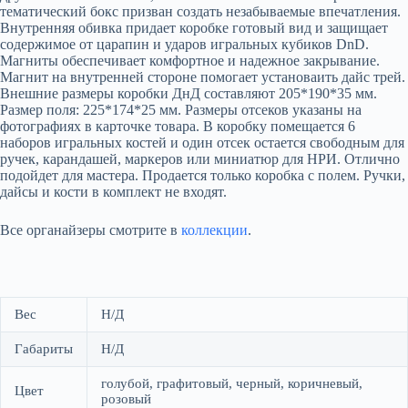
тематический бокс призван создать незабываемые впечатления.
Внутренняя обивка придает коробке готовый вид и защищает
содержимое от царапин и ударов игральных кубиков DnD.
Магниты обеспечивает комфортное и надежное закрывание.
Магнит на внутренней стороне помогает установаить дайс трей.
Внешние размеры коробки ДнД составляют 205*190*35 мм.
Размер поля: 225*174*25 мм. Размеры отсеков указаны на
фотографиях в карточке товара. В коробку помещается 6
наборов игральных костей и один отсек остается свободным для
ручек, карандашей, маркеров или миниатюр для НРИ. Отлично
подойдет для мастера. Продается только коробка с полем. Ручки,
дайсы и кости в комплект не входят.
Все органайзеры смотрите в
коллекции
.
Вес
Н/Д
Габариты
Н/Д
голубой, графитовый, черный, коричневый,
Цвет
розовый