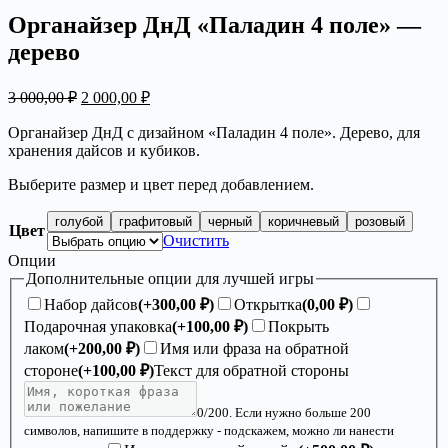
Органайзер ДнД «Паладин 4 поле» —
дерево
Первоначальная
Текущая
3 000,00
₽
2 000,00
₽
цена
цена:
составляла
2
Органайзер ДнД с дизайном «Паладин 4 поле». Дерево, для
3
хранения дайсов и кубиков.
000,00 ₽.
000,00 ₽.
Выберите размер и цвет перед добавлением.
голубой
графитовый
черный
коричневый
розовый
Цвет
Очистить
Опции
Дополнительные опции для лучшей игры
Набор дайсов
(+
300,00
₽
)
Открытка
(
0,00
₽
)
Подарочная упаковка
(+
100,00
₽
)
Покрыть
лаком
(+
200,00
₽
)
Имя или фраза на обратной
стороне
(+
100,00
₽
)
Текст для обратной стороны
0
/200. Если нужно больше 200
символов, напишите в поддержку - подскажем, можно ли нанести