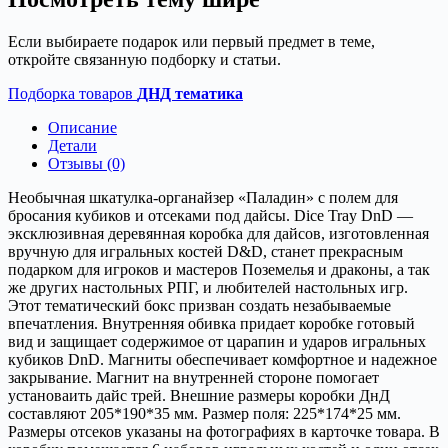
Если выбираете подарок или первый предмет в теме,
откройте связанную подборку и статьи.
Подборка товаров
ДНД тематика
Описание
Детали
Отзывы (0)
Необычная шкатулка-органайзер «Паладин» с полем для
бросания кубиков и отсеками под дайсы. Dice Tray DnD —
эксклюзивная деревянная коробка для дайсов, изготовленная
вручную для игральных костей D&D, станет прекрасным
подарком для игроков и мастеров Поземелья и драконы, а так
же других настольных РПГ, и любителей настольных игр.
Этот тематический бокс призван создать незабываемые
впечатления. Внутренняя обивка придает коробке готовый
вид и защищает содержимое от царапин и ударов игральных
кубиков DnD. Магниты обеспечивает комфортное и надежное
закрывание. Магнит на внутренней стороне помогает
установаить дайс трей. Внешние размеры коробки ДнД
составляют 205*190*35 мм. Размер поля: 225*174*25 мм.
Размеры отсеков указаны на фотографиях в карточке товара. В