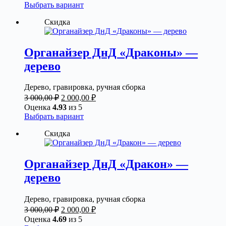
составляла
2
Этот
Выбрать вариант
3
000,00 ₽.
товар
Скидка
000,00 ₽.
имеет
несколько
вариаций.
Опции
Органайзер ДнД «Драконы» —
можно
дерево
выбрать
на
странице
Дерево, гравировка, ручная сборка
товара.
Первоначальная
Текущая
3 000,00
₽
2 000,00
₽
цена
цена:
Оценка
4.93
из 5
составляла
2
Этот
Выбрать вариант
3
000,00 ₽.
товар
Скидка
000,00 ₽.
имеет
несколько
вариаций.
Опции
Органайзер ДнД «Дракон» —
можно
дерево
выбрать
на
странице
Дерево, гравировка, ручная сборка
товара.
Первоначальная
Текущая
3 000,00
₽
2 000,00
₽
цена
цена:
Оценка
4.69
из 5
составляла
2