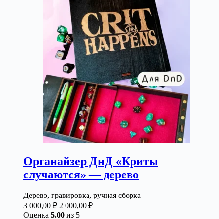
Органайзер ДнД «Криты
случаются» — дерево
Дерево, гравировка, ручная сборка
Первоначальная
Текущая
3 000,00
₽
2 000,00
₽
цена
цена:
Оценка
5.00
из 5