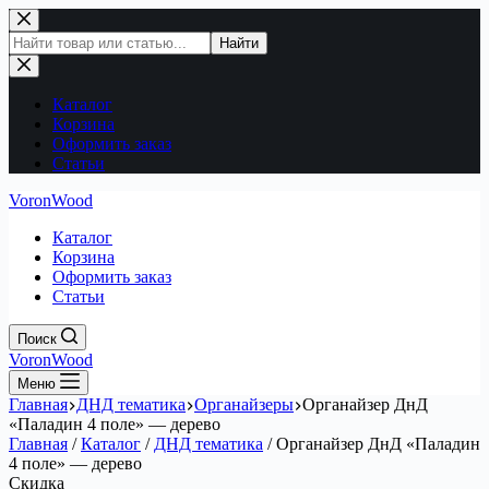
Перейти
к
Поиск
Найти
сути
по
сайту
Каталог
Корзина
Оформить заказ
Статьи
VoronWood
Каталог
Корзина
Оформить заказ
Статьи
Поиск
VoronWood
Меню
Главная
ДНД тематика
Органайзеры
Органайзер ДнД
«Паладин 4 поле» — дерево
Главная
/
Каталог
/
ДНД тематика
/
Органайзер ДнД «Паладин
4 поле» — дерево
Скидка