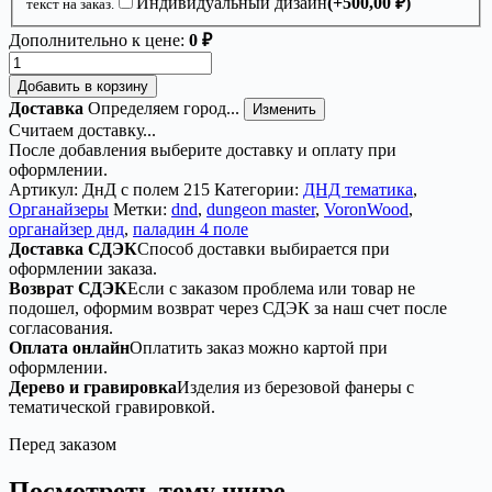
Индивидуальный дизайн
(+
500,00
₽
)
текст на заказ.
Дополнительно к цене:
0 ₽
Количество
товара
Добавить в корзину
Органайзер
Доставка
Определяем город...
Изменить
ДнД
Считаем доставку...
«Паладин
После добавления выберите доставку и оплату при
4
оформлении.
поле»
Артикул:
ДнД с полем 215
Категории:
ДНД тематика
,
—
Органайзеры
Метки:
dnd
,
dungeon master
,
VoronWood
,
дерево
органайзер днд
,
паладин 4 поле
Доставка СДЭК
Способ доставки выбирается при
оформлении заказа.
Возврат СДЭК
Если с заказом проблема или товар не
подошел, оформим возврат через СДЭК за наш счет после
согласования.
Оплата онлайн
Оплатить заказ можно картой при
оформлении.
Дерево и гравировка
Изделия из березовой фанеры с
тематической гравировкой.
Перед заказом
Посмотреть тему шире