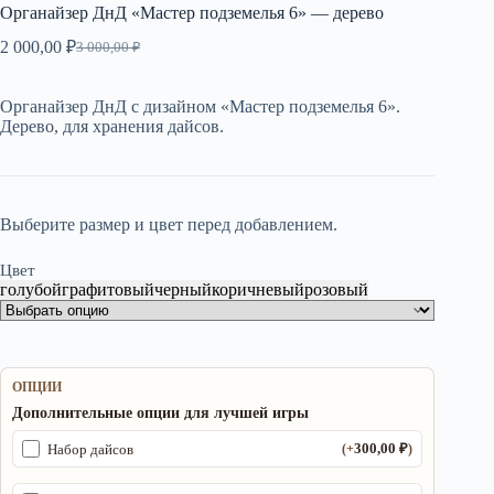
Органайзер ДнД «Мастер подземелья 6» — дерево
2 000,00
₽
3 000,00
₽
Первоначальная
Текущая
цена
цена:
составляла
2
Органайзер ДнД с дизайном «Мастер подземелья 6».
3
000,00 ₽.
Дерево, для хранения дайсов.
000,00 ₽.
Выберите размер и цвет перед добавлением.
Цвет
голубой
графитовый
черный
коричневый
розовый
ОПЦИИ
Дополнительные опции для лучшей игры
300,00
₽
Набор дайсов
(+
)