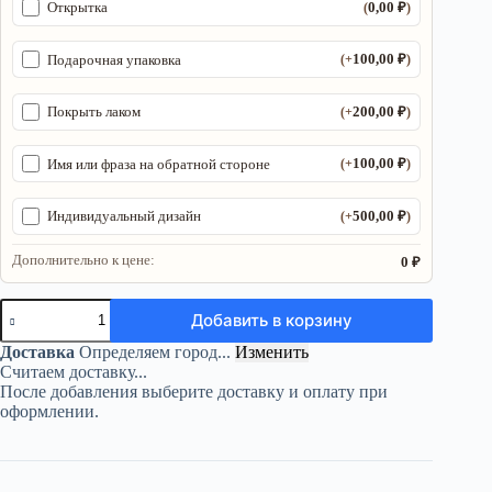
0,00
₽
Открытка
(
)
100,00
₽
Подарочная упаковка
(+
)
200,00
₽
Покрыть лаком
(+
)
100,00
₽
Имя или фраза на обратной стороне
(+
)
500,00
₽
Индивидуальный дизайн
(+
)
Дополнительно к цене:
0 ₽
Количество
Добавить в корзину
товара
Органайзер
Доставка
Определяем город...
Изменить
ДнД
Считаем доставку...
«Мастер
После добавления выберите доставку и оплату при
подземелья
оформлении.
6»
—
дерево