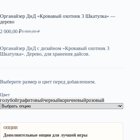
Органайзер ДнД «Кровавый охотник 3 Шкатулка» —
дерево
2 000,00
₽
3 000,00
₽
Первоначальная
Текущая
цена
цена:
составляла
2
Органайзер ДнД с дизайном «Кровавый охотник 3
3
000,00 ₽.
Шкатулка». Дерево, для хранения дайсов.
000,00 ₽.
Выберите размер и цвет перед добавлением.
Цвет
голубой
графитовый
черный
коричневый
розовый
ОПЦИИ
Дополнительные опции для лучшей игры