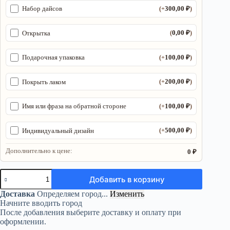
300,00
₽
Набор дайсов
(+
)
0,00
₽
Открытка
(
)
100,00
₽
Подарочная упаковка
(+
)
200,00
₽
Покрыть лаком
(+
)
100,00
₽
Имя или фраза на обратной стороне
(+
)
500,00
₽
Индивидуальный дизайн
(+
)
Дополнительно к цене:
0 ₽
Количество
Добавить в корзину
товара
Органайзер
Доставка
Определяем город...
Изменить
ДнД
Начните вводить город
«Кровавый
После добавления выберите доставку и оплату при
охотник
оформлении.
3