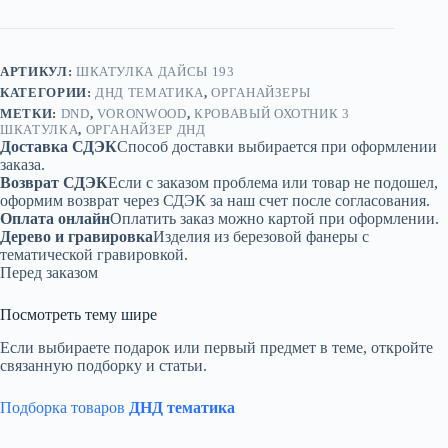
Шкатулка»
—
дерево
АРТИКУЛ:
ШКАТУЛКА ДАЙСЫ 193
КАТЕГОРИИ:
ДНД ТЕМАТИКА
,
ОРГАНАЙЗЕРЫ
МЕТКИ:
DND
,
VORONWOOD
,
КРОВАВЫЙ ОХОТНИК 3
ШКАТУЛКА
,
ОРГАНАЙЗЕР ДНД
Доставка СДЭК
Способ доставки выбирается при оформлении
заказа.
Возврат СДЭК
Если с заказом проблема или товар не подошел,
оформим возврат через СДЭК за наш счет после согласования.
Оплата онлайн
Оплатить заказ можно картой при оформлении.
Дерево и гравировка
Изделия из березовой фанеры с
тематической гравировкой.
Перед заказом
Посмотреть тему шире
Если выбираете подарок или первый предмет в теме, откройте
связанную подборку и статьи.
Подборка товаров
ДНД тематика