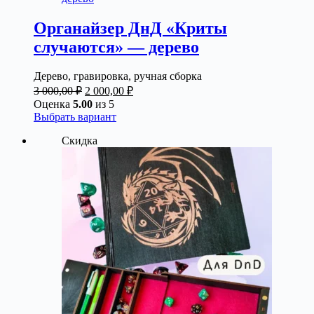
Опции
можно
Органайзер ДнД «Криты
выбрать
случаются» — дерево
на
странице
товара.
Дерево, гравировка, ручная сборка
Первоначальная
Текущая
3 000,00
₽
2 000,00
₽
цена
цена:
Оценка
5.00
из 5
составляла
2
Этот
Выбрать вариант
3
000,00 ₽.
товар
Скидка
000,00 ₽.
имеет
несколько
вариаций.
Опции
можно
выбрать
на
странице
товара.