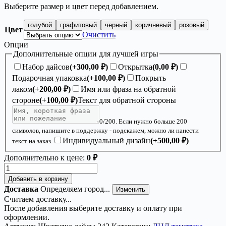
Выберите размер и цвет перед добавлением.
голубой
графитовый
черный
коричневый
розовый
Цвет
Очистить
Опции
Дополнительные опции для лучшей игры
Набор дайсов
(+
300,00
₽
)
Открытка
(
0,00
₽
)
Подарочная упаковка
(+
100,00
₽
)
Покрыть
лаком
(+
200,00
₽
)
Имя или фраза на обратной
стороне
(+
100,00
₽
)
Текст для обратной стороны
0
/200. Если нужно больше 200
символов, напишите в поддержку - подскажем, можно ли нанести
Индивидуальный дизайн
(+
500,00
₽
)
текст на заказ.
Дополнительно к цене:
0 ₽
Количество
товара
Добавить в корзину
Органайзер
Доставка
Определяем город...
Изменить
ДнД
Считаем доставку...
«Друид
После добавления выберите доставку и оплату при
5»
оформлении.
—