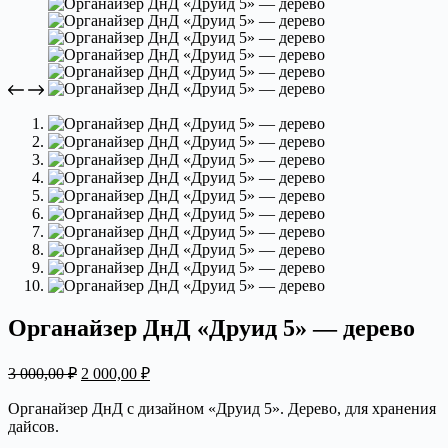
Органайзер ДнД «Друид 5» — дерево
Первоначальная
Текущая
3 000,00
₽
2 000,00
₽
цена
цена:
составляла
2
Органайзер ДнД с дизайном «Друид 5». Дерево, для хранения
3
дайсов.
000,00 ₽.
000,00 ₽.