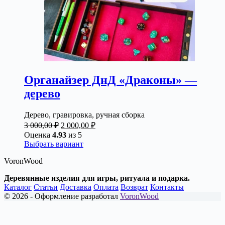
Органайзер ДнД «Драконы» —
дерево
Дерево, гравировка, ручная сборка
Первоначальная
Текущая
3 000,00
₽
2 000,00
₽
цена
цена:
Оценка
4.93
из 5
составляла
2
Этот
Выбрать вариант
3
000,00 ₽.
товар
VoronWood
000,00 ₽.
имеет
несколько
Деревянные изделия для игры, ритуала и подарка.
вариаций.
Каталог
Статьи
Доставка
Оплата
Возврат
Контакты
Опции
© 2026 - Оформление разработал
VoronWood
можно
выбрать
на
странице