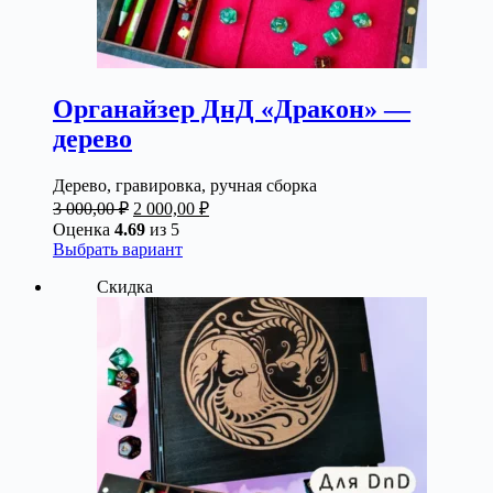
Органайзер ДнД «Дракон» —
дерево
Дерево, гравировка, ручная сборка
Первоначальная
Текущая
3 000,00
₽
2 000,00
₽
цена
цена:
Оценка
4.69
из 5
составляла
2
Этот
Выбрать вариант
3
000,00 ₽.
товар
Скидка
000,00 ₽.
имеет
несколько
вариаций.
Опции
можно
выбрать
на
странице
товара.