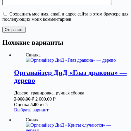
Сохранить моё имя, email и адрес сайта в этом браузере для
последующих моих комментариев.
Отправить
Похожие варианты
Скидка
Органайзер ДнД «Глаз дракона» —
дерево
Дерево, гравировка, ручная сборка
Первоначальная
Текущая
3 000,00
₽
2 000,00
₽
цена
цена:
Оценка
5.00
из 5
составляла
2
Этот
Выбрать вариант
3
000,00 ₽.
товар
Скидка
000,00 ₽.
имеет
несколько
вариаций.