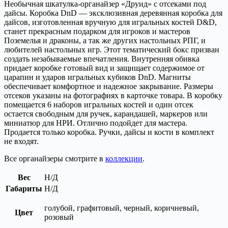
Необычная шкатулка-органайзер «Друид» с отсеками под
дайсы. Коробка DnD — эксклюзивная деревянная коробка для
дайсов, изготовленная вручную для игральных костей D&D,
станет прекрасным подарком для игроков и мастеров
Поземелья и драконы, а так же других настольных РПГ, и
любителей настольных игр. Этот тематический бокс призван
создать незабываемые впечатления. Внутренняя обивка
придает коробке готовый вид и защищает содержимое от
царапин и ударов игральных кубиков DnD. Магниты
обеспечивает комфортное и надежное закрывание. Размеры
отсеков указаны на фотографиях в карточке товара. В коробку
помещается 6 наборов игральных костей и один отсек
остается свободным для ручек, карандашей, маркеров или
миниатюр для НРИ. Отлично подойдет для мастера.
Продается только коробка. Ручки, дайсы и кости в комплект
не входят.
Все органайзеры смотрите в
коллекции
.
Вес
Н/Д
Габариты
Н/Д
голубой, графитовый, черный, коричневый,
Цвет
розовый