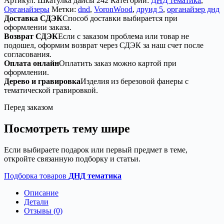
Артикул:
Шкатулка дайсы 242
Категории:
ДНД тематика
,
дерево
Органайзеры
Метки:
dnd
,
VoronWood
,
друид 5
,
органайзер днд
Доставка СДЭК
Способ доставки выбирается при
оформлении заказа.
Возврат СДЭК
Если с заказом проблема или товар не
подошел, оформим возврат через СДЭК за наш счет после
согласования.
Оплата онлайн
Оплатить заказ можно картой при
оформлении.
Дерево и гравировка
Изделия из березовой фанеры с
тематической гравировкой.
Перед заказом
Посмотреть тему шире
Если выбираете подарок или первый предмет в теме,
откройте связанную подборку и статьи.
Подборка товаров
ДНД тематика
Описание
Детали
Отзывы (0)