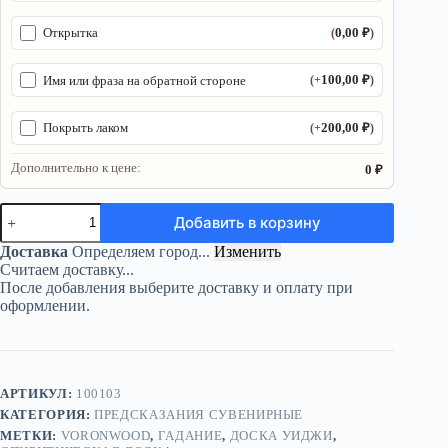
0,00
₽
Открытка
(
)
100,00
₽
Имя или фраза на обратной стороне
(+
)
200,00
₽
Покрыть лаком
(+
)
Дополнительно к цене:
0 ₽
Количество
Добавить в корзину
товара
Деревянная
Доставка
Определяем город...
Изменить
доска
Считаем доставку...
Уиджи
После добавления выберите доставку и оплату при
с
оформлении.
пауками
и
указателем,
спиритическая
игра
АРТИКУЛ:
100103
КАТЕГОРИЯ:
ПРЕДСКАЗАНИЯ СУВЕНИРНЫЕ
МЕТКИ:
VORONWOOD
,
ГАДАНИЕ
,
ДОСКА УИДЖИ
,