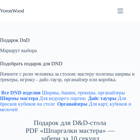
Перейти
к
VoronWood
сути
Подарок DnD
Маршрут выбора
Подобрать подарок для DND
Начните с роли человека за столом: мастеру полезны ширмы и
трекеры, игроку - дайс-тауэр, органайзер или коробка.
Все DND изделия
Ширмы, башни, трекеры, органайзеры
Ширмы мастера
Для ведущего партии
Дайс тауэры
Для
бросков кубиков на столе
Органайзеры
Для карт, кубиков и
мелочей
Подарок для D&D-стола
PDF «Шпаргалки мастера» —
забери за 10 секунд