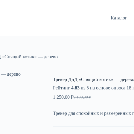
Каталог
Д «Спящий котик» — дерево
 — дерево
Трекер ДнД «Спящий котик» — дерев
Рейтинг
4.83
из 5 на основе опроса
18
п
1 250,00
₽
2 100,00
₽
Первоначальная
Текущая
цена
цена:
составляла
1
Трекер для спокойных и размеренных п
2
250,00 ₽.
100,00 ₽.