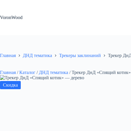
Перейти
к
сути
VoronWood
Главная
ДНД тематика
Трекеры заклинаний
Трекер Дн
Главная
/
Каталог
/
ДНД тематика
/
Трекер ДнД «Спящий котик»
Скидка