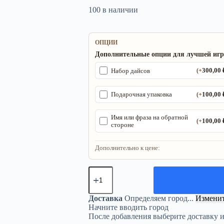
100 в наличии
ОПЦИИ
Дополнительные опции для лучшей иг
300,00
Набор дайсов
(+
100,00
Подарочная упаковка
(+
Имя или фраза на обратной
100,00
(+
стороне
Дополнительно к цене:
Количество
товара
Трекер
ДнД
Доставка
Определяем город...
Измени
«Спящий
Начните вводить город
котик»
После добавления выберите доставку 
—